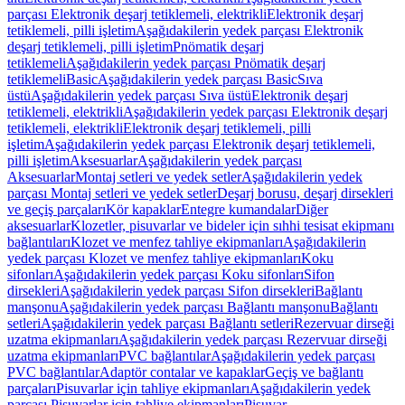
parçası Elektronik deşarj tetiklemeli, elektrikli
Elektronik deşarj
tetiklemeli, pilli işletim
Aşağıdakilerin yedek parçası Elektronik
deşarj tetiklemeli, pilli işletim
Pnömatik deşarj
tetiklemeli
Aşağıdakilerin yedek parçası Pnömatik deşarj
tetiklemeli
Basic
Aşağıdakilerin yedek parçası Basic
Sıva
üstü
Aşağıdakilerin yedek parçası Sıva üstü
Elektronik deşarj
tetiklemeli, elektrikli
Aşağıdakilerin yedek parçası Elektronik deşarj
tetiklemeli, elektrikli
Elektronik deşarj tetiklemeli, pilli
işletim
Aşağıdakilerin yedek parçası Elektronik deşarj tetiklemeli,
pilli işletim
Aksesuarlar
Aşağıdakilerin yedek parçası
Aksesuarlar
Montaj setleri ve yedek setler
Aşağıdakilerin yedek
parçası Montaj setleri ve yedek setler
Deşarj borusu, deşarj dirsekleri
ve geçiş parçaları
Kör kapaklar
Entegre kumandalar
Diğer
aksesuarlar
Klozetler, pisuvarlar ve bideler için sıhhi tesisat ekipmanı
bağlantıları
Klozet ve menfez tahliye ekipmanları
Aşağıdakilerin
yedek parçası Klozet ve menfez tahliye ekipmanları
Koku
sifonları
Aşağıdakilerin yedek parçası Koku sifonları
Sifon
dirsekleri
Aşağıdakilerin yedek parçası Sifon dirsekleri
Bağlantı
manşonu
Aşağıdakilerin yedek parçası Bağlantı manşonu
Bağlantı
setleri
Aşağıdakilerin yedek parçası Bağlantı setleri
Rezervuar dirseği
uzatma ekipmanları
Aşağıdakilerin yedek parçası Rezervuar dirseği
uzatma ekipmanları
PVC bağlantılar
Aşağıdakilerin yedek parçası
PVC bağlantılar
Adaptör contalar ve kapaklar
Geçiş ve bağlantı
parçaları
Pisuvarlar için tahliye ekipmanları
Aşağıdakilerin yedek
parçası Pisuvarlar için tahliye ekipmanları
Pisuvar