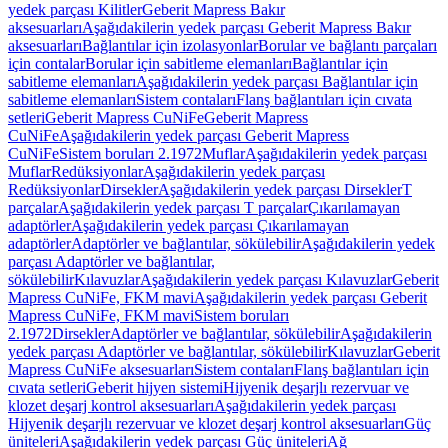
yedek parçası Kilitler
Geberit Mapress Bakır
aksesuarları
Aşağıdakilerin yedek parçası Geberit Mapress Bakır
aksesuarları
Bağlantılar için izolasyonlar
Borular ve bağlantı parçaları
için contalar
Borular için sabitleme elemanları
Bağlantılar için
sabitleme elemanları
Aşağıdakilerin yedek parçası Bağlantılar için
sabitleme elemanları
Sistem contaları
Flanş bağlantıları için cıvata
setleri
Geberit Mapress CuNiFe
Geberit Mapress
CuNiFe
Aşağıdakilerin yedek parçası Geberit Mapress
CuNiFe
Sistem boruları 2.1972
Muflar
Aşağıdakilerin yedek parçası
Muflar
Redüksiyonlar
Aşağıdakilerin yedek parçası
Redüksiyonlar
Dirsekler
Aşağıdakilerin yedek parçası Dirsekler
T
parçalar
Aşağıdakilerin yedek parçası T parçalar
Çıkarılamayan
adaptörler
Aşağıdakilerin yedek parçası Çıkarılamayan
adaptörler
Adaptörler ve bağlantılar, sökülebilir
Aşağıdakilerin yedek
parçası Adaptörler ve bağlantılar,
sökülebilir
Kılavuzlar
Aşağıdakilerin yedek parçası Kılavuzlar
Geberit
Mapress CuNiFe, FKM mavi
Aşağıdakilerin yedek parçası Geberit
Mapress CuNiFe, FKM mavi
Sistem boruları
2.1972
Dirsekler
Adaptörler ve bağlantılar, sökülebilir
Aşağıdakilerin
yedek parçası Adaptörler ve bağlantılar, sökülebilir
Kılavuzlar
Geberit
Mapress CuNiFe aksesuarları
Sistem contaları
Flanş bağlantıları için
cıvata setleri
Geberit hijyen sistemi
Hijyenik deşarjlı rezervuar ve
klozet deşarj kontrol aksesuarları
Aşağıdakilerin yedek parçası
Hijyenik deşarjlı rezervuar ve klozet deşarj kontrol aksesuarları
Güç
üniteleri
Aşağıdakilerin yedek parçası Güç üniteleri
Ağ