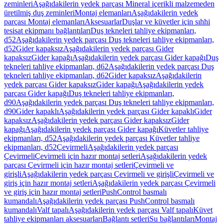
zeminleri
Aşağıdakilerin yedek parçası Mineral içerikli malzemeden
üretilmiş duş zeminleri
Montaj elemanları
Aşağıdakilerin yedek
parçası Montaj elemanları
Aksesuarlar
Duşlar ve küvetler için sıhhi
tesisat ekipmanı bağlantıları
Duş tekneleri tahliye ekipmanları,
d52
Aşağıdakilerin yedek parçası Duş tekneleri tahliye ekipmanları,
d52
Gider kapaksız
Aşağıdakilerin yedek parçası Gider
kapaksız
Gider kapağı
Aşağıdakilerin yedek parçası Gider kapağı
Duş
tekneleri tahliye ekipmanları, d62
Aşağıdakilerin yedek parçası Duş
tekneleri tahliye ekipmanları, d62
Gider kapaksız
Aşağıdakilerin
yedek parçası Gider kapaksız
Gider kapağı
Aşağıdakilerin yedek
parçası Gider kapağı
Duş tekneleri tahliye ekipmanları,
d90
Aşağıdakilerin yedek parçası Duş tekneleri tahliye ekipmanları,
d90
Gider kapaklı
Aşağıdakilerin yedek parçası Gider kapaklı
Gider
kapaksız
Aşağıdakilerin yedek parçası Gider kapaksız
Gider
kapağı
Aşağıdakilerin yedek parçası Gider kapağı
Küvetler tahliye
ekipmanları, d52
Aşağıdakilerin yedek parçası Küvetler tahliye
ekipmanları, d52
Çevirmeli
Aşağıdakilerin yedek parçası
Çevirmeli
Çevirmeli için hazır montaj setleri
Aşağıdakilerin yedek
parçası Çevirmeli için hazır montaj setleri
Çevirmeli ve
girişli
Aşağıdakilerin yedek parçası Çevirmeli ve girişli
Çevirmeli ve
giriş için hazır montaj setleri
Aşağıdakilerin yedek parçası Çevirmeli
ve giriş için hazır montaj setleri
PushControl basmalı
kumandalı
Aşağıdakilerin yedek parçası PushControl basmalı
kumandalı
Valf tapalı
Aşağıdakilerin yedek parçası Valf tapalı
Küvet
tahliye ekipmanları aksesuarları
Bağlantı setleri
Su bağlantıları
Montaj