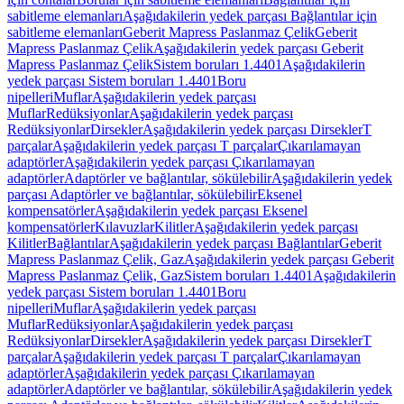
sabitleme elemanları
Aşağıdakilerin yedek parçası Bağlantılar için
sabitleme elemanları
Geberit Mapress Paslanmaz Çelik
Geberit
Mapress Paslanmaz Çelik
Aşağıdakilerin yedek parçası Geberit
Mapress Paslanmaz Çelik
Sistem boruları 1.4401
Aşağıdakilerin
yedek parçası Sistem boruları 1.4401
Boru
nipelleri
Muflar
Aşağıdakilerin yedek parçası
Muflar
Redüksiyonlar
Aşağıdakilerin yedek parçası
Redüksiyonlar
Dirsekler
Aşağıdakilerin yedek parçası Dirsekler
T
parçalar
Aşağıdakilerin yedek parçası T parçalar
Çıkarılamayan
adaptörler
Aşağıdakilerin yedek parçası Çıkarılamayan
adaptörler
Adaptörler ve bağlantılar, sökülebilir
Aşağıdakilerin yedek
parçası Adaptörler ve bağlantılar, sökülebilir
Eksenel
kompensatörler
Aşağıdakilerin yedek parçası Eksenel
kompensatörler
Kılavuzlar
Kilitler
Aşağıdakilerin yedek parçası
Kilitler
Bağlantılar
Aşağıdakilerin yedek parçası Bağlantılar
Geberit
Mapress Paslanmaz Çelik, Gaz
Aşağıdakilerin yedek parçası Geberit
Mapress Paslanmaz Çelik, Gaz
Sistem boruları 1.4401
Aşağıdakilerin
yedek parçası Sistem boruları 1.4401
Boru
nipelleri
Muflar
Aşağıdakilerin yedek parçası
Muflar
Redüksiyonlar
Aşağıdakilerin yedek parçası
Redüksiyonlar
Dirsekler
Aşağıdakilerin yedek parçası Dirsekler
T
parçalar
Aşağıdakilerin yedek parçası T parçalar
Çıkarılamayan
adaptörler
Aşağıdakilerin yedek parçası Çıkarılamayan
adaptörler
Adaptörler ve bağlantılar, sökülebilir
Aşağıdakilerin yedek