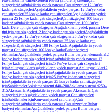
Havalandırma valfleri
Geberit Pluvia çatı drenaj sistemi
Çatı
süzgeçleri
Aşağıdakilerin yedek parçası Çatı süzgeçleri
12 l/sn'ye
kadar çatı süzgeçleri
Aşağıdakilerin yedek parçası 12 l/sn'ye kadar
çatı süzgeçleri
25 l/sn'ye kadar çatı süzgeçleri
Aşağıdakilerin yedek
parçası 25 l/sn'ye kadar çatı süzgeçleri
Çatı süzgeçleri 100 l/sn'ye
kadar
Aşağıdakilerin yedek parçası Çatı süzgeçleri 100 l/sn'ye
kadar
Dere tipi için çatı süzgeçleri
Aşağıdakilerin yedek parçası Dere
tipi için çatı süzgeçleri
12 l/sn'ye kadar çatı süzgeçleri
Aşağıdakilerin
yedek parçası 12 l/sn'ye kadar çatı süzgeçleri
25 l/sn'ye kadar çatı
süzgeçleri
Aşağıdakilerin yedek parçası 25 l/sn'ye kadar çatı
süzgeçleri
Çatı süzgeçleri 100 l/sn'ye kadar
Aşağıdakilerin yedek
parçası Çatı süzgeçleri 100 l/sn'ye kadar
Buhar bariyeri
elemanları
Aşağıdakilerin yedek parçası Buhar bariyeri elemanları
12
l/sn'ye kadar çatı süzgeçleri için
Aşağıdakilerin yedek parçası 12
l/sn'ye kadar çatı süzgeçleri için
25 l/sn'ye kadar çatı süzgeçleri
için
Acil taşmalıklar
Aşağıdakilerin yedek parçası Acil taşmalıklar
12
l/sn'ye kadar çatı süzgeçleri için
Aşağıdakilerin yedek parçası 12
l/sn'ye kadar çatı süzgeçleri için
25 l/sn'ye kadar çatı süzgeçleri
için
Aşağıdakilerin yedek parçası 25 l/sn'ye kadar çatı süzgeçleri
için
Sabitlemeler
Askılama sistemi d40–200
Askılama sistemi d250–
315
Aksesuarlar
Aşağıdakilerin yedek parçası Aksesuarlar
Çatı
süzgeçleri için
Aşağıdakilerin yedek parçası Çatı süzgeçleri
için
Sabitlemeler için
Konvansiyonel çatı drenajı
Çatı
süzgeçleri
Aşağıdakilerin yedek parçası Çatı süzgeçleri
Buhar
bariyeri elemanları
Aşağıdakilerin yedek parçası Buhar bariyeri