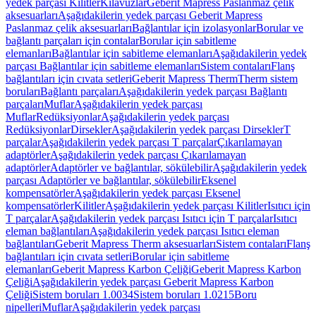
yedek parçası Kilitler
Kılavuzlar
Geberit Mapress Paslanmaz çelik
aksesuarları
Aşağıdakilerin yedek parçası Geberit Mapress
Paslanmaz çelik aksesuarları
Bağlantılar için izolasyonlar
Borular ve
bağlantı parçaları için contalar
Borular için sabitleme
elemanları
Bağlantılar için sabitleme elemanları
Aşağıdakilerin yedek
parçası Bağlantılar için sabitleme elemanları
Sistem contaları
Flanş
bağlantıları için cıvata setleri
Geberit Mapress Therm
Therm sistem
boruları
Bağlantı parçaları
Aşağıdakilerin yedek parçası Bağlantı
parçaları
Muflar
Aşağıdakilerin yedek parçası
Muflar
Redüksiyonlar
Aşağıdakilerin yedek parçası
Redüksiyonlar
Dirsekler
Aşağıdakilerin yedek parçası Dirsekler
T
parçalar
Aşağıdakilerin yedek parçası T parçalar
Çıkarılamayan
adaptörler
Aşağıdakilerin yedek parçası Çıkarılamayan
adaptörler
Adaptörler ve bağlantılar, sökülebilir
Aşağıdakilerin yedek
parçası Adaptörler ve bağlantılar, sökülebilir
Eksenel
kompensatörler
Aşağıdakilerin yedek parçası Eksenel
kompensatörler
Kilitler
Aşağıdakilerin yedek parçası Kilitler
Isıtıcı için
T parçalar
Aşağıdakilerin yedek parçası Isıtıcı için T parçalar
Isıtıcı
eleman bağlantıları
Aşağıdakilerin yedek parçası Isıtıcı eleman
bağlantıları
Geberit Mapress Therm aksesuarları
Sistem contaları
Flanş
bağlantıları için cıvata setleri
Borular için sabitleme
elemanları
Geberit Mapress Karbon Çeliği
Geberit Mapress Karbon
Çeliği
Aşağıdakilerin yedek parçası Geberit Mapress Karbon
Çeliği
Sistem boruları 1.0034
Sistem boruları 1.0215
Boru
nipelleri
Muflar
Aşağıdakilerin yedek parçası