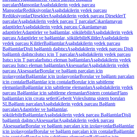
parçaları
Manşonlar
Aşağıdakilerin yedek parçası
Manşonlar
Redüksiyonlar
Aşağıdakilerin yedek parçası
Redüksiyonlar
Dirsekler
Aşağıdakilerin yedek parçası Dirsekler
T
parçalar
Aşağıdakilerin yedek parçası T parçalar
Çıkarılamayan
adaptörler
Aşağıdakilerin yedek parçası Çıkarılamayan
adaptörler
Adaptörler ve bağlantılar, sökülebilir
Aşağıdakilerin yedek
parçası Adaptörler ve bağlantılar, sökülebilir
Kilitler
Aşağıdakilerin
yedek parçası Kilitler
Bağlantılar
Aşağıdakilerin yedek parçası
Bağlantılar
Dişli bağlantılı dağıtıcı
Aşağıdakilerin yedek parçası Dişli
bağlantılı dağıtıcı
Isıtıcı için T parçalar
Aşağıdakilerin yedek parçası
Isıtıcı için T parçalar
Isıtıcı eleman bağlantıları
Aşağıdakilerin yedek
parçası Isıtıcı eleman bağlantıları
Aksesuarlar
Aşağıdakilerin yedek
parçası Aksesuarlar
Borular ve bağlantı parçaları için
izolasyonlar
Bağlantılar için izolasyonlar
Borular ve bağlantı parçaları
için contalar
Bağlantılar için contalar
Borular için sabitleme
elemanları
Bağlantılar için sabitleme elemanları
Aşağıdakilerin yedek
parçası Bağlantılar için sabitleme elemanları
Sistem contaları
Flanş
bağlantıları için cıvata setleri
Geberit Volex
Isıtma sistem boruları
SL
Bağlantı parçaları
Aşağıdakilerin yedek parçası Bağlantı
parçaları
Adaptörler ve bağlantılar,
sökülebilir
Bağlantılar
Aşağıdakilerin yedek parçası Bağlantılar
Dişli
bağlantılı dağıtıcı
Aksesuarlar
Aşağıdakilerin yedek parçası
Aksesuarlar
Borular ve bağlantı parçaları için izolasyonlar
Bağlantılar
için izolasyonlar
Borular ve bağlantı parçaları için contalar
Bağlantılar
için contalar
Borular için sabitleme elemanları
Bağlantılar için