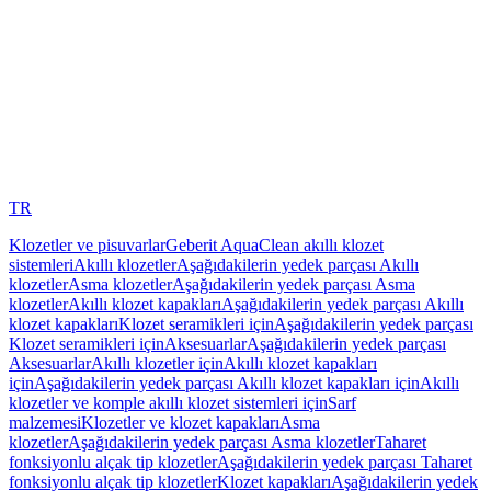
TR
Klozetler ve pisuvarlar
Geberit AquaClean akıllı klozet
sistemleri
Akıllı klozetler
Aşağıdakilerin yedek parçası Akıllı
klozetler
Asma klozetler
Aşağıdakilerin yedek parçası Asma
klozetler
Akıllı klozet kapakları
Aşağıdakilerin yedek parçası Akıllı
klozet kapakları
Klozet seramikleri için
Aşağıdakilerin yedek parçası
Klozet seramikleri için
Aksesuarlar
Aşağıdakilerin yedek parçası
Aksesuarlar
Akıllı klozetler için
Akıllı klozet kapakları
için
Aşağıdakilerin yedek parçası Akıllı klozet kapakları için
Akıllı
klozetler ve komple akıllı klozet sistemleri için
Sarf
malzemesi
Klozetler ve klozet kapakları
Asma
klozetler
Aşağıdakilerin yedek parçası Asma klozetler
Taharet
fonksiyonlu alçak tip klozetler
Aşağıdakilerin yedek parçası Taharet
fonksiyonlu alçak tip klozetler
Klozet kapakları
Aşağıdakilerin yedek