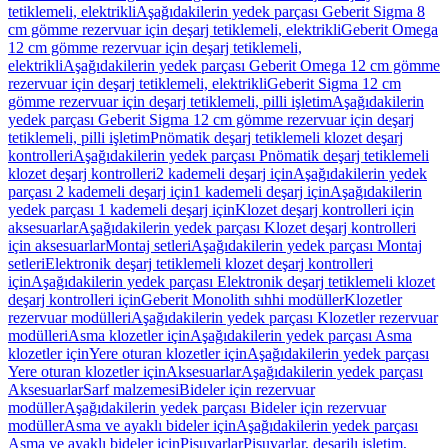
tetiklemeli, elektrikli
Aşağıdakilerin yedek parçası Geberit Sigma 8
cm gömme rezervuar için deşarj tetiklemeli, elektrikli
Geberit Omega
12 cm gömme rezervuar için deşarj tetiklemeli,
elektrikli
Aşağıdakilerin yedek parçası Geberit Omega 12 cm gömme
rezervuar için deşarj tetiklemeli, elektrikli
Geberit Sigma 12 cm
gömme rezervuar için deşarj tetiklemeli, pilli işletim
Aşağıdakilerin
yedek parçası Geberit Sigma 12 cm gömme rezervuar için deşarj
tetiklemeli, pilli işletim
Pnömatik deşarj tetiklemeli klozet deşarj
kontrolleri
Aşağıdakilerin yedek parçası Pnömatik deşarj tetiklemeli
klozet deşarj kontrolleri
2 kademeli deşarj için
Aşağıdakilerin yedek
parçası 2 kademeli deşarj için
1 kademeli deşarj için
Aşağıdakilerin
yedek parçası 1 kademeli deşarj için
Klozet deşarj kontrolleri için
aksesuarlar
Aşağıdakilerin yedek parçası Klozet deşarj kontrolleri
için aksesuarlar
Montaj setleri
Aşağıdakilerin yedek parçası Montaj
setleri
Elektronik deşarj tetiklemeli klozet deşarj kontrolleri
için
Aşağıdakilerin yedek parçası Elektronik deşarj tetiklemeli klozet
deşarj kontrolleri için
Geberit Monolith sıhhi modüller
Klozetler
rezervuar modülleri
Aşağıdakilerin yedek parçası Klozetler rezervuar
modülleri
Asma klozetler için
Aşağıdakilerin yedek parçası Asma
klozetler için
Yere oturan klozetler için
Aşağıdakilerin yedek parçası
Yere oturan klozetler için
Aksesuarlar
Aşağıdakilerin yedek parçası
Aksesuarlar
Sarf malzemesi
Bideler için rezervuar
modüller
Aşağıdakilerin yedek parçası Bideler için rezervuar
modüller
Asma ve ayaklı bideler için
Aşağıdakilerin yedek parçası
Asma ve ayaklı bideler için
Pisuvarlar
Pisuvarlar, deşarjlı işletim,