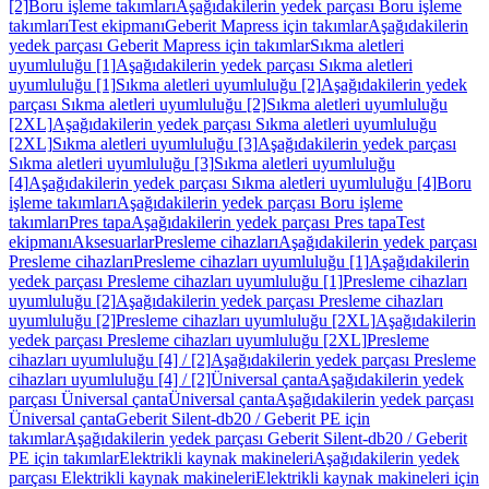
[2]
Boru işleme takımları
Aşağıdakilerin yedek parçası Boru işleme
takımları
Test ekipmanı
Geberit Mapress için takımlar
Aşağıdakilerin
yedek parçası Geberit Mapress için takımlar
Sıkma aletleri
uyumluluğu [1]
Aşağıdakilerin yedek parçası Sıkma aletleri
uyumluluğu [1]
Sıkma aletleri uyumluluğu [2]
Aşağıdakilerin yedek
parçası Sıkma aletleri uyumluluğu [2]
Sıkma aletleri uyumluluğu
[2XL]
Aşağıdakilerin yedek parçası Sıkma aletleri uyumluluğu
[2XL]
Sıkma aletleri uyumluluğu [3]
Aşağıdakilerin yedek parçası
Sıkma aletleri uyumluluğu [3]
Sıkma aletleri uyumluluğu
[4]
Aşağıdakilerin yedek parçası Sıkma aletleri uyumluluğu [4]
Boru
işleme takımları
Aşağıdakilerin yedek parçası Boru işleme
takımları
Pres tapa
Aşağıdakilerin yedek parçası Pres tapa
Test
ekipmanı
Aksesuarlar
Presleme cihazları
Aşağıdakilerin yedek parçası
Presleme cihazları
Presleme cihazları uyumluluğu [1]
Aşağıdakilerin
yedek parçası Presleme cihazları uyumluluğu [1]
Presleme cihazları
uyumluluğu [2]
Aşağıdakilerin yedek parçası Presleme cihazları
uyumluluğu [2]
Presleme cihazları uyumluluğu [2XL]
Aşağıdakilerin
yedek parçası Presleme cihazları uyumluluğu [2XL]
Presleme
cihazları uyumluluğu [4] / [2]
Aşağıdakilerin yedek parçası Presleme
cihazları uyumluluğu [4] / [2]
Üniversal çanta
Aşağıdakilerin yedek
parçası Üniversal çanta
Üniversal çanta
Aşağıdakilerin yedek parçası
Üniversal çanta
Geberit Silent-db20 / Geberit PE için
takımlar
Aşağıdakilerin yedek parçası Geberit Silent-db20 / Geberit
PE için takımlar
Elektrikli kaynak makineleri
Aşağıdakilerin yedek
parçası Elektrikli kaynak makineleri
Elektrikli kaynak makineleri için