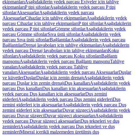
ekipmanları
Aşağıdakilerin yedek parçası Eviyeler için tahliye
ekipmanları
P tipi sifonlar
Aşağıdakilerin yedek parçası P tipi
sifonlar
Aksesuarlar
Aşağıdakilerin yedek parçası
Aksesuarlar
Cihazlar için tahliye ekipmanları
Aşağıdakilerin yedek
parçası Cihazlar için tahliye ekipmanları
P tipi sifonlar
Aşağıdakilerin
yedek parçası P tipi sifonlar
Gömme sifonlar
Aşağıdakilerin yedek
parçası Gömme sifonlar
Sıva üstü sifonlar
Aşağıdakilerin yedek
parçası Sıva üstü sifonlar
Bağlantılar
Aşağıdakilerin yedek parçası
Bağlantılar
Drenaj lavaboları için tahliye ekipmanları
Aşağıdakilerin
yedek parçası Drenaj lavaboları için tahliye ekipmanları
Koku
sifonları
Aşağıdakilerin yedek parçası Koku sifonları
Bağlantı
manşonu
Aşağıdakilerin yedek parçası Bağlantı manşonu
Tahliye
vanaları
Aşağıdakilerin yedek parçası Tahliye
vanaları
Aksesuarlar
Aşağıdakilerin yedek parçası Aksesuarlar
Duşlar
ve küvetler
Duşlar
Duşlar için zemin drenajı
Aşağıdakilerin yedek
parçası Duşlar için zemin drenajı
Duş kanalları
Aşağıdakilerin yedek
parçası Duş kanalları
Duş kanalları için aksesuarlar
Aşağıdakilerin
yedek parçası Duş kanalları için aksesuarlar
Duş zemini
giderleri
Aşağıdakilerin yedek parçası Duş zemini giderleri
Duş
zemini giderleri için aksesuarlar
Aşağıdakilerin yedek parçası Duş
zemini giderleri için aksesuarlar
Duvar süzgeci
Aşağıdakilerin yedek
parçası Duvar süzgeci
Duvar süzgeci aksesuarları
Aşağıdakilerin
yedek parçası Duvar süzgeci aksesuarları
Duş tekneleri ve duş
zeminleri
Aşağıdakilerin yedek parçası Duş tekneleri ve duş
zeminleri
Mineral içerikli malzemeden üretilmiş duş