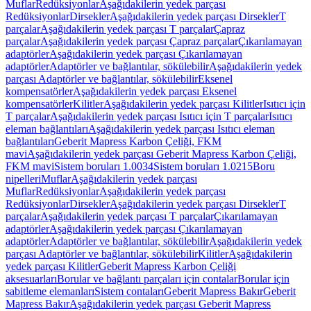
Muflar
Redüksiyonlar
Aşağıdakilerin yedek parçası
Redüksiyonlar
Dirsekler
Aşağıdakilerin yedek parçası Dirsekler
T
parçalar
Aşağıdakilerin yedek parçası T parçalar
Çapraz
parçalar
Aşağıdakilerin yedek parçası Çapraz parçalar
Çıkarılamayan
adaptörler
Aşağıdakilerin yedek parçası Çıkarılamayan
adaptörler
Adaptörler ve bağlantılar, sökülebilir
Aşağıdakilerin yedek
parçası Adaptörler ve bağlantılar, sökülebilir
Eksenel
kompensatörler
Aşağıdakilerin yedek parçası Eksenel
kompensatörler
Kilitler
Aşağıdakilerin yedek parçası Kilitler
Isıtıcı için
T parçalar
Aşağıdakilerin yedek parçası Isıtıcı için T parçalar
Isıtıcı
eleman bağlantıları
Aşağıdakilerin yedek parçası Isıtıcı eleman
bağlantıları
Geberit Mapress Karbon Çeliği, FKM
mavi
Aşağıdakilerin yedek parçası Geberit Mapress Karbon Çeliği,
FKM mavi
Sistem boruları 1.0034
Sistem boruları 1.0215
Boru
nipelleri
Muflar
Aşağıdakilerin yedek parçası
Muflar
Redüksiyonlar
Aşağıdakilerin yedek parçası
Redüksiyonlar
Dirsekler
Aşağıdakilerin yedek parçası Dirsekler
T
parçalar
Aşağıdakilerin yedek parçası T parçalar
Çıkarılamayan
adaptörler
Aşağıdakilerin yedek parçası Çıkarılamayan
adaptörler
Adaptörler ve bağlantılar, sökülebilir
Aşağıdakilerin yedek
parçası Adaptörler ve bağlantılar, sökülebilir
Kilitler
Aşağıdakilerin
yedek parçası Kilitler
Geberit Mapress Karbon Çeliği
aksesuarları
Borular ve bağlantı parçaları için contalar
Borular için
sabitleme elemanları
Sistem contaları
Geberit Mapress Bakır
Geberit
Mapress Bakır
Aşağıdakilerin yedek parçası Geberit Mapress