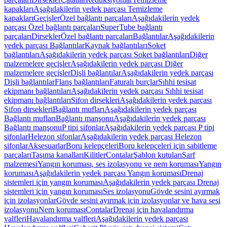
kapakları
Aşağıdakilerin yedek parçası Temizleme
kapakları
Geçişler
Özel bağlantı parçaları
Aşağıdakilerin yedek
parçası Özel bağlantı parçaları
SuperTube bağlantı
parçaları
Dirsekler
Özel bağlantı parçaları
Bağlantılar
Aşağıdakilerin
yedek parçası Bağlantılar
Kaynak bağlantıları
Soket
bağlantıları
Aşağıdakilerin yedek parçası Soket bağlantıları
Diğer
malzemelere geçişler
Aşağıdakilerin yedek parçası Diğer
malzemelere geçişler
Dişli bağlantılar
Aşağıdakilerin yedek parçası
Dişli bağlantılar
Flanş bağlantıları
Faturalı burçlar
Sıhhi tesisat
ekipmanı bağlantıları
Aşağıdakilerin yedek parçası Sıhhi tesisat
ekipmanı bağlantıları
Sifon dirsekleri
Aşağıdakilerin yedek parçası
Sifon dirsekleri
Bağlantı mufları
Aşağıdakilerin yedek parçası
Bağlantı mufları
Bağlantı manşonu
Aşağıdakilerin yedek parçası
Bağlantı manşonu
P tipi sifonlar
Aşağıdakilerin yedek parçası P tipi
sifonlar
Helezon sifonlar
Aşağıdakilerin yedek parçası Helezon
sifonlar
Aksesuarlar
Boru kelepçeleri
Boru kelepçeleri için sabitleme
parçaları
Taşıma kanalları
Kilitler
Contalar
Şablon kutuları
Sarf
malzemesi
Yangın koruması, ses izolasyonu ve nem koruması
Yangın
koruması
Aşağıdakilerin yedek parçası Yangın koruması
Drenaj
sistemleri için yangın koruması
Aşağıdakilerin yedek parçası Drenaj
sistemleri için yangın koruması
Ses izolasyonu
Gövde sesini ayırmak
için izolasyonlar
Gövde sesini ayırmak için izolasyonlar ve hava sesi
izolasyonu
Nem koruması
Contalar
Drenaj için havalandırma
valfleri
Havalandırma valfleri
Aşağıdakilerin yedek parçası