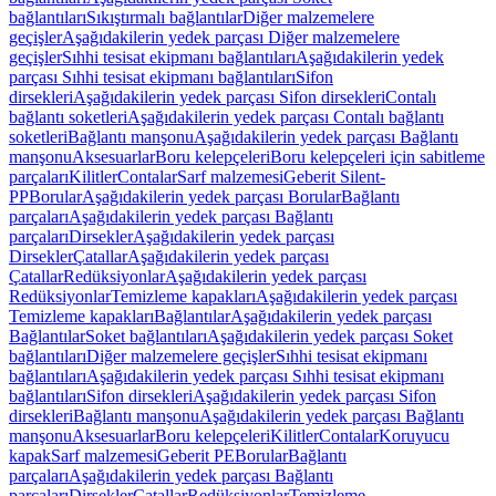
bağlantıları
Sıkıştırmalı bağlantılar
Diğer malzemelere
geçişler
Aşağıdakilerin yedek parçası Diğer malzemelere
geçişler
Sıhhi tesisat ekipmanı bağlantıları
Aşağıdakilerin yedek
parçası Sıhhi tesisat ekipmanı bağlantıları
Sifon
dirsekleri
Aşağıdakilerin yedek parçası Sifon dirsekleri
Contalı
bağlantı soketleri
Aşağıdakilerin yedek parçası Contalı bağlantı
soketleri
Bağlantı manşonu
Aşağıdakilerin yedek parçası Bağlantı
manşonu
Aksesuarlar
Boru kelepçeleri
Boru kelepçeleri için sabitleme
parçaları
Kilitler
Contalar
Sarf malzemesi
Geberit Silent-
PP
Borular
Aşağıdakilerin yedek parçası Borular
Bağlantı
parçaları
Aşağıdakilerin yedek parçası Bağlantı
parçaları
Dirsekler
Aşağıdakilerin yedek parçası
Dirsekler
Çatallar
Aşağıdakilerin yedek parçası
Çatallar
Redüksiyonlar
Aşağıdakilerin yedek parçası
Redüksiyonlar
Temizleme kapakları
Aşağıdakilerin yedek parçası
Temizleme kapakları
Bağlantılar
Aşağıdakilerin yedek parçası
Bağlantılar
Soket bağlantıları
Aşağıdakilerin yedek parçası Soket
bağlantıları
Diğer malzemelere geçişler
Sıhhi tesisat ekipmanı
bağlantıları
Aşağıdakilerin yedek parçası Sıhhi tesisat ekipmanı
bağlantıları
Sifon dirsekleri
Aşağıdakilerin yedek parçası Sifon
dirsekleri
Bağlantı manşonu
Aşağıdakilerin yedek parçası Bağlantı
manşonu
Aksesuarlar
Boru kelepçeleri
Kilitler
Contalar
Koruyucu
kapak
Sarf malzemesi
Geberit PE
Borular
Bağlantı
parçaları
Aşağıdakilerin yedek parçası Bağlantı
parçaları
Dirsekler
Çatallar
Redüksiyonlar
Temizleme