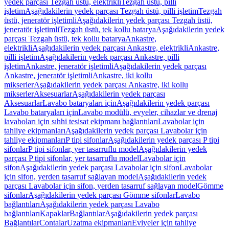
yedek parçası Tezgah üstü, elektrikli
Tezgah üstü, pilli
işletim
Aşağıdakilerin yedek parçası Tezgah üstü, pilli işletim
Tezgah
üstü, jeneratör işletimli
Aşağıdakilerin yedek parçası Tezgah üstü,
jeneratör işletimli
Tezgah üstü, tek kollu batarya
Aşağıdakilerin yedek
parçası Tezgah üstü, tek kollu batarya
Ankastre,
elektrikli
Aşağıdakilerin yedek parçası Ankastre, elektrikli
Ankastre,
pilli işletim
Aşağıdakilerin yedek parçası Ankastre, pilli
işletim
Ankastre, jeneratör işletimli
Aşağıdakilerin yedek parçası
Ankastre, jeneratör işletimli
Ankastre, iki kollu
mikserler
Aşağıdakilerin yedek parçası Ankastre, iki kollu
mikserler
Aksesuarlar
Aşağıdakilerin yedek parçası
Aksesuarlar
Lavabo bataryaları için
Aşağıdakilerin yedek parçası
Lavabo bataryaları için
Lavabo modülü, evyeler, cihazlar ve drenaj
lavaboları için sıhhi tesisat ekipmanı bağlantıları
Lavabolar için
tahliye ekipmanları
Aşağıdakilerin yedek parçası Lavabolar için
tahliye ekipmanları
P tipi sifonlar
Aşağıdakilerin yedek parçası P tipi
sifonlar
P tipi sifonlar, yer tasarruflu model
Aşağıdakilerin yedek
parçası P tipi sifonlar, yer tasarruflu model
Lavabolar için
sifon
Aşağıdakilerin yedek parçası Lavabolar için sifon
Lavabolar
için sifon, yerden tasarruf sağlayan model
Aşağıdakilerin yedek
parçası Lavabolar için sifon, yerden tasarruf sağlayan model
Gömme
sifonlar
Aşağıdakilerin yedek parçası Gömme sifonlar
Lavabo
bağlantıları
Aşağıdakilerin yedek parçası Lavabo
bağlantıları
Kapaklar
Bağlantılar
Aşağıdakilerin yedek parçası
Bağlantılar
Contalar
Uzatma ekipmanları
Eviyeler için tahliye