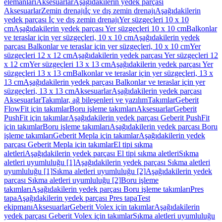
elemanları
Aksesuarlar
Aşağıdakilerin yedek parçası
Aksesuarlar
Zemin drenajı
İç ve dış zemin drenajı
Aşağıdakilerin
yedek parçası İç ve dış zemin drenajı
Yer süzgeçleri 10 x 10
cm
Aşağıdakilerin yedek parçası Yer süzgeçleri 10 x 10 cm
Balkonlar
ve teraslar için yer süzgeçleri, 10 x 10 cm
Aşağıdakilerin yedek
parçası Balkonlar ve teraslar için yer süzgeçleri, 10 x 10 cm
Yer
süzgeçleri 12 x 12 cm
Aşağıdakilerin yedek parçası Yer süzgeçleri 12
x 12 cm
Yer süzgeçleri 13 x 13 cm
Aşağıdakilerin yedek parçası Yer
süzgeçleri 13 x 13 cm
Balkonlar ve teraslar için yer süzgeçleri, 13 x
13 cm
Aşağıdakilerin yedek parçası Balkonlar ve teraslar için yer
süzgeçleri, 13 x 13 cm
Aksesuarlar
Aşağıdakilerin yedek parçası
Aksesuarlar
Takımlar, ağ bileşenleri ve yazılım
Takımlar
Geberit
FlowFit için takımlar
Boru işleme takımları
Aksesuarlar
Geberit
PushFit için takımlar
Aşağıdakilerin yedek parçası Geberit PushFit
için takımlar
Boru işleme takımları
Aşağıdakilerin yedek parçası Boru
işleme takımları
Geberit Mepla için takımlar
Aşağıdakilerin yedek
parçası Geberit Mepla için takımlar
El tipi sıkma
aletleri
Aşağıdakilerin yedek parçası El tipi sıkma aletleri
Sıkma
aletleri uyumluluğu [1]
Aşağıdakilerin yedek parçası Sıkma aletleri
uyumluluğu [1]
Sıkma aletleri uyumluluğu [2]
Aşağıdakilerin yedek
parçası Sıkma aletleri uyumluluğu [2]
Boru işleme
takımları
Aşağıdakilerin yedek parçası Boru işleme takımları
Pres
tapa
Aşağıdakilerin yedek parçası Pres tapa
Test
ekipmanı
Aksesuarlar
Geberit Volex için takımlar
Aşağıdakilerin
yedek parçası Geberit Volex için takımlar
Sıkma aletleri uyumluluğu