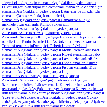
süzgeci olan duşlar için elemanlar
Aşağıdakilerin yedek parçası
Duvar süzgeci olan duşlar için elemanlar
Bataryalar ve cihazlar için
elemanlar
Aşağıdakilerin yedek parçası Bataryalar ve cihazlar için
elemanlar
Çamaşır ve bulaşık makineleri için
elemanlar
Aşağıdakilerin yedek parçası Çamaşır ve bulaşık
makineleri için elemanlar
Konsol yükleri için
elemanlar
Aksesuarlar
Aşağıdakilerin yedek parçası
Aksesuarlar
Aksesuarlar
Aşağıdakilerin yedek parçası
Aksesuarlar
Sistem panelleri için
Aşağıdakilerin yedek parçası Sistem
panelleri için
Temin sistemleri için
Aşağıdakilerin yedek parçası
Temin sistemleri için
Drenaj için
Geberit Kombifix
Montaj
elemanları
Aşağıdakilerin yedek parçası Montaj elemanları
Klozet
elemanları
Aşağıdakilerin yedek parçası Klozet elemanları
Lavabo
elemanları
Aşağıdakilerin yedek parçası Lavabo elemanları
Bide
elemanları
Aşağıdakilerin yedek parçası Bide elemanları
Pisuvar
elemanları
Aşağıdakilerin yedek parçası Pisuvar elemanları
Duş
elemanları
Aşağıdakilerin yedek parçası Duş
elemanları
Aksesuarlar
Aşağıdakilerin yedek parçası
Aksesuarlar
Sabitlemeler için
Aşağıdakilerin yedek parçası
Sabitlemeler için
Sıva üstü rezervuarlar
Klozetler için sıva üstü
rezervuarlar, plastik
Aşağıdakilerin yedek parçası Klozetler için sıva
üstü rezervuarlar, plastik
Yüzeye monte
Aşağıdakilerin yedek parçası
Yüzeye monte
Yüksek asılı
Aşağıdakilerin yedek parçası Yüksek
asılı
Alçak ve yarı yüksek asılı
Aşağıdakilerin yedek parçası Alçak ve
yarı yüksek asılı
Sıva üstü rezervuarlar için deşarj