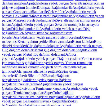
dağıtım üniteleri
Aşağıdakilerin yedek parçası Sıva altı montaj için su
giriş ve dağıtım üniteleri
Compact bağlantılar ile
Aşağıdakilerin yedek
parçası Compact bağlantılar ile
Çek valfler
Aşağıdakilerin yedek
parçası Çek valfler
Mapress presli bağlantılar ile
Aşağıdakilerin yedek
parçası Mapress presli bağlantılar ile
Sıva altı montaj için su sayacı
hatları
Aşağıdakilerin yedek parçası Sıva altı montaj için su sayacı
hatları
Dişli bağlantılar ile
Aşağıdakilerin yedek parçası Dişli
bağlantılar ile
Radyant ısıtma ve soğutma
Sistem
boruları
Aşağıdakilerin yedek parçası Sistem boruları
Döşeme
malzemesi
Kenar yalıtım şeritleri
Boru zımbaları
Beton katkıları
Boru
dirseği destekleri
Güç dağıtım dolapları
Aşağıdakilerin yedek parçası
Güç dağıtım dolapları
Metal güç dağıtım dolapları
Aşağıdakilerin
yedek parçası Metal güç dağıtım dolapları
Dağıtıcı
çeşitleri
Aşağıdakilerin yedek parçası Dağıtıcı çeşitleri
Yerden ısıtma
için manifold
Aşağıdakilerin yedek parçası Yerden ısıtma için
manifold
Küresel vanalar
Geçişler
Kontrol elemanları
Ayar
tahrikleri
Oda termostatları
Ana regülatör
Bina drenaj
sistemleri
Geberit Silent-db20
Borular
Bağlantı
parçaları
Aşağıdakilerin yedek parçası Bağlantı
parçaları
Dirsekler
Çatallar
Aşağıdakilerin yedek parçası
Çatallar
Redüksiyonlar
Temizleme kapakları
Aşağıdakilerin yedek
parçası Temizleme kapakları
SuperTube bağlantı
parçaları
Dirsekler
Özel bağlantı parçaları
Bağlantılar
Aşağıdakilerin
yedek parçası Bağlantılar
Kaynak bağlantıları
Soket
bağlantıları
Aşağıdakilerin yedek parçası Soket