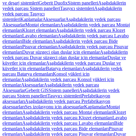
ve deşarj sistemleri
Geberit Duofix
Sistem panelleri
Aşağıdakilerin
yedek parçası Sistem panelleri
Taşıyıcı sistemleri
Aşağıdakilerin
yedek parçası Taşıyıcı
sistemleri
Kaplamalar
Aksesuarlar
Aşağıdakilerin yedek parçası
Aksesuarlar
Montaj elemanları
Aşağıdakilerin yedek parçası Montaj
elemanları
Klozet elemanları
Aşağıdakilerin yedek parçası Klozet
elemanları
Lavabo elemanları
Aşağıdakilerin yedek parçası Lavabo
elemanları
Bide elemanları
Aşağıdakilerin yedek parçası Bide
elemanları
Pisuvar elemanları
Aşağıdakilerin yedek parçası Pisuvar
elemanları
Duvar süzgeci olan duşlar için elemanlar
Aşağıdakilerin
yedek parçası Duvar süzgeci olan duşlar için elemanlar
Duşlar ve
küvetler için elemanlar
Aşağıdakilerin yedek parçası Duşlar ve
küvetler için elemanlar
Batarya elemanları
Aşağıdakilerin yedek
parçası Batarya elemanları
Konsol yükleri için
elemanlar
Aşağıdakilerin yedek parçası Konsol yükleri için
elemanlar
Aksesuarlar
Aşağıdakilerin yedek parçası
Aksesuarlar
Geberit GIS
Sistem panelleri
Aşağıdakilerin yedek
parçası Sistem panelleri
Taşıyıcı sistemleri
Prefabrikasyon
aksesuarları
Aşağıdakilerin yedek parçası Prefabrikasyon
aksesuarları
Ses izolasyonu için aksesuarlar
Kaplamalar
Montaj
elemanları
Aşağıdakilerin yedek parçası Montaj elemanları
Klozet
elemanları
Aşağıdakilerin yedek parçası Klozet elemanları
Lavabo
elemanları
Aşağıdakilerin yedek parçası Lavabo elemanları
Bide
elemanları
Aşağıdakilerin yedek parçası Bide elemanları
Pisuvar
elemanları
Aşağıdakilerin yedek parçası Pisuvar elemanları
Duvar