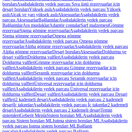
boruları
Aşağıdakilerin yedek parçası Sıva üstü rezervuarlar için
deşarj boruları
Yüksek asılı
Aşağıdakilerin yedek parçası Yüksek
asılı
Alçak ve yarı yüksek asılı
Aksesuarlar
Aşağıdakilerin yedek
parçası Aksesuarlar
Bağlantılar
Aşağıdakilerin yedek parçası
Bağlantılar
Ara musluklar
Adaptör contalar
Sarf malzemesi
Gömme
rezervuar
Sigma gömme rezervuarlar
Aşağıdakilerin yedek parçası
Sigma gömme rezervuarlar
Omega gömme
rezervuarlar
Aşağıdakilerin yedek parçası Omega gömme
rezervuarlar
Alpha gömme rezervuarlar
Aşağıdakilerin yedek parçası
Alpha gömme rezervuarlar
Deşarj boruları
Aksesuarlar
Doldurma ve
deşarj valfleri
Doldurma valfleri
Aşağıdakilerin yedek parçası
Doldurma valfleri
Gömme rezervuarlar için doldurma
valfleri
Aşağıdakilerin yedek parçası Gömme rezervuarlar için
doldurma valfleri
Seramik rezervuarlar için doldurma
valfleri
Aşağıdakilerin yedek parçası Seramik rezervuarlar için
doldurma valfleri
Üniversal rezervuarlar için doldurma
valfleri
Aşağıdakilerin yedek parçası Üniversal rezervuarlar için
doldurma valfleri
Deşarj valfleri
Aşağıdakilerin yedek parçası Deşarj
valfleri
2 kademeli deşarj
Aşağıdakilerin yedek parçası 2 kademeli
deşarj
İç takımlar
Aşağıdakilerin yedek parçası İç takımlar
2 kademeli
deşarj
Aşağıdakilerin yedek parçası 2 kademeli deşarj
Temin
sistemleri
Geberit Mepla
Sistem boruları ML
Aşağıdakilerin yedek
parçası Sistem boruları ML
Isıtma sistem boruları ML
Aşağıdakilerin
yedek parçası Isıtma sistem boruları ML
Bağlantı
parçaları
Aşağıdakilerin yedek parçası Bağlantı