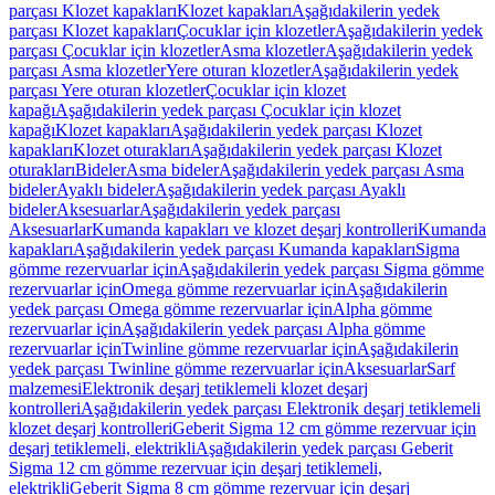
parçası Klozet kapakları
Klozet kapakları
Aşağıdakilerin yedek
parçası Klozet kapakları
Çocuklar için klozetler
Aşağıdakilerin yedek
parçası Çocuklar için klozetler
Asma klozetler
Aşağıdakilerin yedek
parçası Asma klozetler
Yere oturan klozetler
Aşağıdakilerin yedek
parçası Yere oturan klozetler
Çocuklar için klozet
kapağı
Aşağıdakilerin yedek parçası Çocuklar için klozet
kapağı
Klozet kapakları
Aşağıdakilerin yedek parçası Klozet
kapakları
Klozet oturakları
Aşağıdakilerin yedek parçası Klozet
oturakları
Bideler
Asma bideler
Aşağıdakilerin yedek parçası Asma
bideler
Ayaklı bideler
Aşağıdakilerin yedek parçası Ayaklı
bideler
Aksesuarlar
Aşağıdakilerin yedek parçası
Aksesuarlar
Kumanda kapakları ve klozet deşarj kontrolleri
Kumanda
kapakları
Aşağıdakilerin yedek parçası Kumanda kapakları
Sigma
gömme rezervuarlar için
Aşağıdakilerin yedek parçası Sigma gömme
rezervuarlar için
Omega gömme rezervuarlar için
Aşağıdakilerin
yedek parçası Omega gömme rezervuarlar için
Alpha gömme
rezervuarlar için
Aşağıdakilerin yedek parçası Alpha gömme
rezervuarlar için
Twinline gömme rezervuarlar için
Aşağıdakilerin
yedek parçası Twinline gömme rezervuarlar için
Aksesuarlar
Sarf
malzemesi
Elektronik deşarj tetiklemeli klozet deşarj
kontrolleri
Aşağıdakilerin yedek parçası Elektronik deşarj tetiklemeli
klozet deşarj kontrolleri
Geberit Sigma 12 cm gömme rezervuar için
deşarj tetiklemeli, elektrikli
Aşağıdakilerin yedek parçası Geberit
Sigma 12 cm gömme rezervuar için deşarj tetiklemeli,
elektrikli
Geberit Sigma 8 cm gömme rezervuar için deşarj