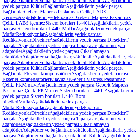
parçası Adaptörler ve bağlantılar, sökülebilir
Kilitler
Aşağıdakilerin
yedek parçası Kilitler
Bağlantılar
Aşağıdakilerin yedek parçası
Bağlantılar
Geberit Mapress Paslanmaz Çelik, LABS
içermez
Aşağıdakilerin yedek parçası Geberit Mapress Paslanmaz
Çelik, LABS içermez
Sistem boruları 1.4401
Aşağıdakilerin yedek
parçası Sistem boruları 1.4401
Muflar
Aşağıdakilerin yedek parçası
Muflar
Redüksiyonlar
Aşağıdakilerin yedek parçası
Redüksiyonlar
Dirsekler
Aşağıdakilerin yedek parçası Dirsekler
T
parçalar
Aşağıdakilerin yedek parçası T parçalar
Çıkarılamayan
adaptörler
Aşağıdakilerin yedek parçası Çıkarılamayan
adaptörler
Adaptörler ve bağlantılar, sökülebilir
Aşağıdakilerin yedek
parçası Adaptörler ve bağlantılar, sökülebilir
Kilitler
Aşağıdakilerin
yedek parçası Kilitler
Bağlantılar
Aşağıdakilerin yedek parçası
Bağlantılar
Eksenel kompensatörler
Aşağıdakilerin yedek parçası
Eksenel kompensatörler
Kılavuzlar
Geberit Mapress Paslanmaz
Çelik, FKM mavi
Aşağıdakilerin yedek parçası Geberit Mapress
Paslanmaz Çelik, FKM mavi
Sistem boruları 1.4401
Aşağıdakilerin
yedek parçası Sistem boruları 1.4401
Boru
nipelleri
Muflar
Aşağıdakilerin yedek parçası
Muflar
Redüksiyonlar
Aşağıdakilerin yedek parçası
Redüksiyonlar
Dirsekler
Aşağıdakilerin yedek parçası Dirsekler
T
parçalar
Aşağıdakilerin yedek parçası T parçalar
Çıkarılamayan
adaptörler
Aşağıdakilerin yedek parçası Çıkarılamayan
adaptörler
Adaptörler ve bağlantılar, sökülebilir
Aşağıdakilerin yedek
parçası Adaptörler ve bağlantılar, sökülebilir
Kilitler
Aşağıdakilerin