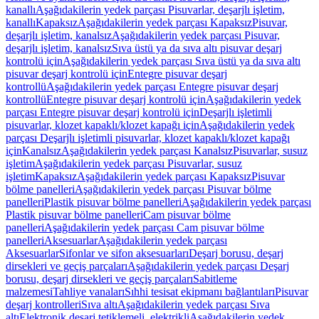
kanallı
Aşağıdakilerin yedek parçası Pisuvarlar, deşarjlı işletim,
kanallı
Kapaksız
Aşağıdakilerin yedek parçası Kapaksız
Pisuvar,
deşarjlı işletim, kanalsız
Aşağıdakilerin yedek parçası Pisuvar,
deşarjlı işletim, kanalsız
Sıva üstü ya da sıva altı pisuvar deşarj
kontrolü için
Aşağıdakilerin yedek parçası Sıva üstü ya da sıva altı
pisuvar deşarj kontrolü için
Entegre pisuvar deşarj
kontrollü
Aşağıdakilerin yedek parçası Entegre pisuvar deşarj
kontrollü
Entegre pisuvar deşarj kontrolü için
Aşağıdakilerin yedek
parçası Entegre pisuvar deşarj kontrolü için
Deşarjlı işletimli
pisuvarlar, klozet kapaklı/klozet kapağı için
Aşağıdakilerin yedek
parçası Deşarjlı işletimli pisuvarlar, klozet kapaklı/klozet kapağı
için
Kanalsız
Aşağıdakilerin yedek parçası Kanalsız
Pisuvarlar, susuz
işletim
Aşağıdakilerin yedek parçası Pisuvarlar, susuz
işletim
Kapaksız
Aşağıdakilerin yedek parçası Kapaksız
Pisuvar
bölme panelleri
Aşağıdakilerin yedek parçası Pisuvar bölme
panelleri
Plastik pisuvar bölme panelleri
Aşağıdakilerin yedek parçası
Plastik pisuvar bölme panelleri
Cam pisuvar bölme
panelleri
Aşağıdakilerin yedek parçası Cam pisuvar bölme
panelleri
Aksesuarlar
Aşağıdakilerin yedek parçası
Aksesuarlar
Sifonlar ve sifon aksesuarları
Deşarj borusu, deşarj
dirsekleri ve geçiş parçaları
Aşağıdakilerin yedek parçası Deşarj
borusu, deşarj dirsekleri ve geçiş parçaları
Sabitleme
malzemesi
Tahliye vanaları
Sıhhi tesisat ekipmanı bağlantıları
Pisuvar
deşarj kontrolleri
Sıva altı
Aşağıdakilerin yedek parçası Sıva
altı
Elektronik deşarj tetiklemeli, elektrikli
Aşağıdakilerin yedek