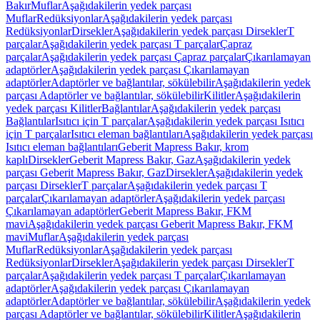
Bakır
Muflar
Aşağıdakilerin yedek parçası
Muflar
Redüksiyonlar
Aşağıdakilerin yedek parçası
Redüksiyonlar
Dirsekler
Aşağıdakilerin yedek parçası Dirsekler
T
parçalar
Aşağıdakilerin yedek parçası T parçalar
Çapraz
parçalar
Aşağıdakilerin yedek parçası Çapraz parçalar
Çıkarılamayan
adaptörler
Aşağıdakilerin yedek parçası Çıkarılamayan
adaptörler
Adaptörler ve bağlantılar, sökülebilir
Aşağıdakilerin yedek
parçası Adaptörler ve bağlantılar, sökülebilir
Kilitler
Aşağıdakilerin
yedek parçası Kilitler
Bağlantılar
Aşağıdakilerin yedek parçası
Bağlantılar
Isıtıcı için T parçalar
Aşağıdakilerin yedek parçası Isıtıcı
için T parçalar
Isıtıcı eleman bağlantıları
Aşağıdakilerin yedek parçası
Isıtıcı eleman bağlantıları
Geberit Mapress Bakır, krom
kaplı
Dirsekler
Geberit Mapress Bakır, Gaz
Aşağıdakilerin yedek
parçası Geberit Mapress Bakır, Gaz
Dirsekler
Aşağıdakilerin yedek
parçası Dirsekler
T parçalar
Aşağıdakilerin yedek parçası T
parçalar
Çıkarılamayan adaptörler
Aşağıdakilerin yedek parçası
Çıkarılamayan adaptörler
Geberit Mapress Bakır, FKM
mavi
Aşağıdakilerin yedek parçası Geberit Mapress Bakır, FKM
mavi
Muflar
Aşağıdakilerin yedek parçası
Muflar
Redüksiyonlar
Aşağıdakilerin yedek parçası
Redüksiyonlar
Dirsekler
Aşağıdakilerin yedek parçası Dirsekler
T
parçalar
Aşağıdakilerin yedek parçası T parçalar
Çıkarılamayan
adaptörler
Aşağıdakilerin yedek parçası Çıkarılamayan
adaptörler
Adaptörler ve bağlantılar, sökülebilir
Aşağıdakilerin yedek
parçası Adaptörler ve bağlantılar, sökülebilir
Kilitler
Aşağıdakilerin