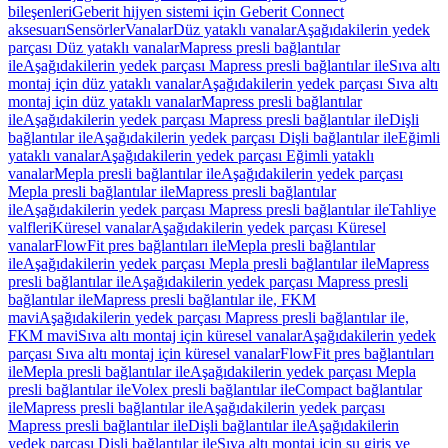
bileşenleri
Geberit hijyen sistemi için Geberit Connect
aksesuarı
Sensörler
Vanalar
Düz yataklı vanalar
Aşağıdakilerin yedek
parçası Düz yataklı vanalar
Mapress presli bağlantılar
ile
Aşağıdakilerin yedek parçası Mapress presli bağlantılar ile
Sıva altı
montaj için düz yataklı vanalar
Aşağıdakilerin yedek parçası Sıva altı
montaj için düz yataklı vanalar
Mapress presli bağlantılar
ile
Aşağıdakilerin yedek parçası Mapress presli bağlantılar ile
Dişli
bağlantılar ile
Aşağıdakilerin yedek parçası Dişli bağlantılar ile
Eğimli
yataklı vanalar
Aşağıdakilerin yedek parçası Eğimli yataklı
vanalar
Mepla presli bağlantılar ile
Aşağıdakilerin yedek parçası
Mepla presli bağlantılar ile
Mapress presli bağlantılar
ile
Aşağıdakilerin yedek parçası Mapress presli bağlantılar ile
Tahliye
valfleri
Küresel vanalar
Aşağıdakilerin yedek parçası Küresel
vanalar
FlowFit pres bağlantıları ile
Mepla presli bağlantılar
ile
Aşağıdakilerin yedek parçası Mepla presli bağlantılar ile
Mapress
presli bağlantılar ile
Aşağıdakilerin yedek parçası Mapress presli
bağlantılar ile
Mapress presli bağlantılar ile, FKM
mavi
Aşağıdakilerin yedek parçası Mapress presli bağlantılar ile,
FKM mavi
Sıva altı montaj için küresel vanalar
Aşağıdakilerin yedek
parçası Sıva altı montaj için küresel vanalar
FlowFit pres bağlantıları
ile
Mepla presli bağlantılar ile
Aşağıdakilerin yedek parçası Mepla
presli bağlantılar ile
Volex presli bağlantılar ile
Compact bağlantılar
ile
Mapress presli bağlantılar ile
Aşağıdakilerin yedek parçası
Mapress presli bağlantılar ile
Dişli bağlantılar ile
Aşağıdakilerin
yedek parçası Dişli bağlantılar ile
Sıva altı montaj için su giriş ve