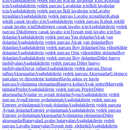
için
Aşağıdakilerin yedek parçası Küçük lavabolar için
Lavabolar
için
Aşağıdakilerin yedek parçası Lavabolar için
İkili lavabolar
için
Aşağıdakilerin yedek parçası İkili lavabolar için
Lavabo
tezgahları
Aşağıdakilerin yedek parçası Lavabo tezgahları
Kabuk
şekilli çanak lavabo için
Aşağıdakilerin yedek parçası Kabuk şekilli
çanak lavabo için
Dikdörtgen çanak lavabo için
Aşağıdakilerin yedek
parçası Dikdörtgen çanak lavabo için
Tezgah üstü lavabo için
Yan
dolaplar
Aşağıdakilerin yedek parçası Yan dolaplar
Alçak yan
dolaplar
Aşağıdakilerin yedek parçası Alçak yan dolaplar
Boy
dolapları
Aşağıdakilerin yedek parçası Boy dolapları
Orta yükseklikte
dolaplar
Aşağıdakilerin yedek parçası Orta yükseklikte dolaplar
Boy
dolapları
Aşağıdakilerin yedek parçası Boy dolapları
Diğer banyo
mobilyaları
Aşağıdakilerin yedek parçası Diğer banyo
mobilyaları
Duvar rafları
Aşağıdakilerin yedek parçası Duvar
rafları
Aksesuarlar
Aşağıdakilerin yedek parçası Aksesuarlar
Çekmece
parçaları ve düzenleme kutuları
Havlu askısı ve havlu
kancası
Aydınlatma elemanları
Batarya kolları
Ayak setleri
Manyetik
tahtalar
Prizler
Aşağıdakilerin yedek parçası Prizler
Diğer
aksesuarlar
Aynalar ve aynalı dolaplar
Ayna
Aşağıdakilerin yedek
parçası Ayna
Entegre aydınlatmalı
Aşağıdakilerin yedek parçası
Entegre aydınlatmalı
Aynalı dolaplar
Aşağıdakilerin yedek parçası
Aynalı dolaplar
Entegre aydınlatmalı
Aşağıdakilerin yedek parçası
Entegre aydınlatmalı
Aksesuarlar
Aydınlatma elemanları
Diğer
aksesuarlar
Bataryalar
Lavabo bataryaları
Aşağıdakilerin yedek
parçası Lavabo bataryaları
Tezgah üstü, elektrikli
Aşağıdakilerin