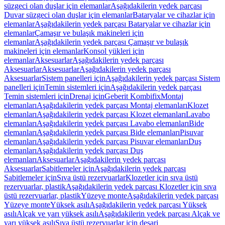
süzgeci olan duşlar için elemanlar
Aşağıdakilerin yedek parçası
Duvar süzgeci olan duşlar için elemanlar
Bataryalar ve cihazlar için
elemanlar
Aşağıdakilerin yedek parçası Bataryalar ve cihazlar için
elemanlar
Çamaşır ve bulaşık makineleri için
elemanlar
Aşağıdakilerin yedek parçası Çamaşır ve bulaşık
makineleri için elemanlar
Konsol yükleri için
elemanlar
Aksesuarlar
Aşağıdakilerin yedek parçası
Aksesuarlar
Aksesuarlar
Aşağıdakilerin yedek parçası
Aksesuarlar
Sistem panelleri için
Aşağıdakilerin yedek parçası Sistem
panelleri için
Temin sistemleri için
Aşağıdakilerin yedek parçası
Temin sistemleri için
Drenaj için
Geberit Kombifix
Montaj
elemanları
Aşağıdakilerin yedek parçası Montaj elemanları
Klozet
elemanları
Aşağıdakilerin yedek parçası Klozet elemanları
Lavabo
elemanları
Aşağıdakilerin yedek parçası Lavabo elemanları
Bide
elemanları
Aşağıdakilerin yedek parçası Bide elemanları
Pisuvar
elemanları
Aşağıdakilerin yedek parçası Pisuvar elemanları
Duş
elemanları
Aşağıdakilerin yedek parçası Duş
elemanları
Aksesuarlar
Aşağıdakilerin yedek parçası
Aksesuarlar
Sabitlemeler için
Aşağıdakilerin yedek parçası
Sabitlemeler için
Sıva üstü rezervuarlar
Klozetler için sıva üstü
rezervuarlar, plastik
Aşağıdakilerin yedek parçası Klozetler için sıva
üstü rezervuarlar, plastik
Yüzeye monte
Aşağıdakilerin yedek parçası
Yüzeye monte
Yüksek asılı
Aşağıdakilerin yedek parçası Yüksek
asılı
Alçak ve yarı yüksek asılı
Aşağıdakilerin yedek parçası Alçak ve
yarı yüksek asılı
Sıva üstü rezervuarlar için deşarj