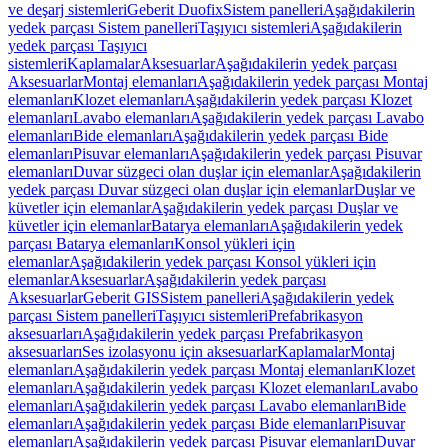
ve deşarj sistemleri
Geberit Duofix
Sistem panelleri
Aşağıdakilerin
yedek parçası Sistem panelleri
Taşıyıcı sistemleri
Aşağıdakilerin
yedek parçası Taşıyıcı
sistemleri
Kaplamalar
Aksesuarlar
Aşağıdakilerin yedek parçası
Aksesuarlar
Montaj elemanları
Aşağıdakilerin yedek parçası Montaj
elemanları
Klozet elemanları
Aşağıdakilerin yedek parçası Klozet
elemanları
Lavabo elemanları
Aşağıdakilerin yedek parçası Lavabo
elemanları
Bide elemanları
Aşağıdakilerin yedek parçası Bide
elemanları
Pisuvar elemanları
Aşağıdakilerin yedek parçası Pisuvar
elemanları
Duvar süzgeci olan duşlar için elemanlar
Aşağıdakilerin
yedek parçası Duvar süzgeci olan duşlar için elemanlar
Duşlar ve
küvetler için elemanlar
Aşağıdakilerin yedek parçası Duşlar ve
küvetler için elemanlar
Batarya elemanları
Aşağıdakilerin yedek
parçası Batarya elemanları
Konsol yükleri için
elemanlar
Aşağıdakilerin yedek parçası Konsol yükleri için
elemanlar
Aksesuarlar
Aşağıdakilerin yedek parçası
Aksesuarlar
Geberit GIS
Sistem panelleri
Aşağıdakilerin yedek
parçası Sistem panelleri
Taşıyıcı sistemleri
Prefabrikasyon
aksesuarları
Aşağıdakilerin yedek parçası Prefabrikasyon
aksesuarları
Ses izolasyonu için aksesuarlar
Kaplamalar
Montaj
elemanları
Aşağıdakilerin yedek parçası Montaj elemanları
Klozet
elemanları
Aşağıdakilerin yedek parçası Klozet elemanları
Lavabo
elemanları
Aşağıdakilerin yedek parçası Lavabo elemanları
Bide
elemanları
Aşağıdakilerin yedek parçası Bide elemanları
Pisuvar
elemanları
Aşağıdakilerin yedek parçası Pisuvar elemanları
Duvar