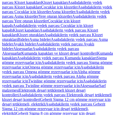
parçası Klozet kapakları
Klozet kapakları
Aşağıdakilerin yedek
parçası Klozet kapakları
Çocuklar için klozetler
Aşağıdakilerin yedek
parçası Çocuklar için klozetler
Asma klozetler
Aşağıdakilerin yedek
parçası Asma klozetler
Yere oturan klozetler
Aşağıdakilerin yedek
parçası Yere oturan klozetler
Çocuklar için klozet
kapağı
Aşağıdakilerin yedek parçası Çocuklar için klozet
kapağı
Klozet kapakları
Aşağıdakilerin yedek parçası Klozet
kapakları
Klozet oturakları
Aşağıdakilerin yedek parçası Klozet
oturakları
Bideler
Asma bideler
Aşağıdakilerin yedek parçası Asma
bideler
Ayaklı bideler
Aşağıdakilerin yedek parçası Ayaklı
bideler
Aksesuarlar
Aşağıdakilerin yedek parçası
Aksesuarlar
Kumanda kapakları ve klozet deşarj kontrolleri
Kumanda
kapakları
Aşağıdakilerin yedek parçası Kumanda kapakları
Sigma
gömme rezervuarlar için
Aşağıdakilerin yedek parçası Sigma gömme
rezervuarlar için
Omega gömme rezervuarlar için
Aşağıdakilerin
yedek parçası Omega gömme rezervuarlar için
Alpha gömme
rezervuarlar için
Aşağıdakilerin yedek parçası Alpha gömme
rezervuarlar için
Twinline gömme rezervuarlar için
Aşağıdakilerin
yedek parçası Twinline gömme rezervuarlar için
Aksesuarlar
Sarf
malzemesi
Elektronik deşarj tetiklemeli klozet deşarj
kontrolleri
Aşağıdakilerin yedek parçası Elektronik deşarj tetiklemeli
klozet deşarj kontrolleri
Geberit Sigma 12 cm gömme rezervuar için
deşarj tetiklemeli, elektrikli
Aşağıdakilerin yedek parçası Geberit
Sigma 12 cm gömme rezervuar için deşarj tetiklemeli,
elektrikli
Geberit Sigma 8 cm gömme rezervuar için deşarj