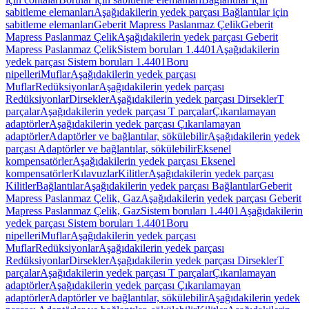
sabitleme elemanları
Aşağıdakilerin yedek parçası Bağlantılar için
sabitleme elemanları
Geberit Mapress Paslanmaz Çelik
Geberit
Mapress Paslanmaz Çelik
Aşağıdakilerin yedek parçası Geberit
Mapress Paslanmaz Çelik
Sistem boruları 1.4401
Aşağıdakilerin
yedek parçası Sistem boruları 1.4401
Boru
nipelleri
Muflar
Aşağıdakilerin yedek parçası
Muflar
Redüksiyonlar
Aşağıdakilerin yedek parçası
Redüksiyonlar
Dirsekler
Aşağıdakilerin yedek parçası Dirsekler
T
parçalar
Aşağıdakilerin yedek parçası T parçalar
Çıkarılamayan
adaptörler
Aşağıdakilerin yedek parçası Çıkarılamayan
adaptörler
Adaptörler ve bağlantılar, sökülebilir
Aşağıdakilerin yedek
parçası Adaptörler ve bağlantılar, sökülebilir
Eksenel
kompensatörler
Aşağıdakilerin yedek parçası Eksenel
kompensatörler
Kılavuzlar
Kilitler
Aşağıdakilerin yedek parçası
Kilitler
Bağlantılar
Aşağıdakilerin yedek parçası Bağlantılar
Geberit
Mapress Paslanmaz Çelik, Gaz
Aşağıdakilerin yedek parçası Geberit
Mapress Paslanmaz Çelik, Gaz
Sistem boruları 1.4401
Aşağıdakilerin
yedek parçası Sistem boruları 1.4401
Boru
nipelleri
Muflar
Aşağıdakilerin yedek parçası
Muflar
Redüksiyonlar
Aşağıdakilerin yedek parçası
Redüksiyonlar
Dirsekler
Aşağıdakilerin yedek parçası Dirsekler
T
parçalar
Aşağıdakilerin yedek parçası T parçalar
Çıkarılamayan
adaptörler
Aşağıdakilerin yedek parçası Çıkarılamayan
adaptörler
Adaptörler ve bağlantılar, sökülebilir
Aşağıdakilerin yedek