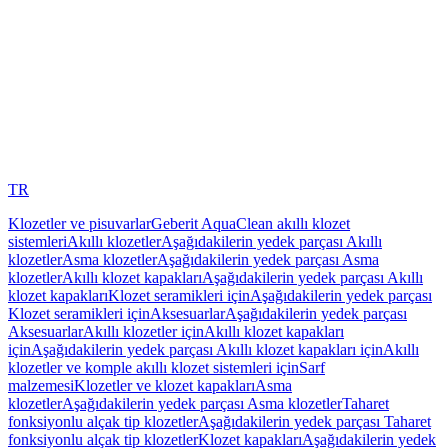
TR
Klozetler ve pisuvarlar
Geberit AquaClean akıllı klozet
sistemleri
Akıllı klozetler
Aşağıdakilerin yedek parçası Akıllı
klozetler
Asma klozetler
Aşağıdakilerin yedek parçası Asma
klozetler
Akıllı klozet kapakları
Aşağıdakilerin yedek parçası Akıllı
klozet kapakları
Klozet seramikleri için
Aşağıdakilerin yedek parçası
Klozet seramikleri için
Aksesuarlar
Aşağıdakilerin yedek parçası
Aksesuarlar
Akıllı klozetler için
Akıllı klozet kapakları
için
Aşağıdakilerin yedek parçası Akıllı klozet kapakları için
Akıllı
klozetler ve komple akıllı klozet sistemleri için
Sarf
malzemesi
Klozetler ve klozet kapakları
Asma
klozetler
Aşağıdakilerin yedek parçası Asma klozetler
Taharet
fonksiyonlu alçak tip klozetler
Aşağıdakilerin yedek parçası Taharet
fonksiyonlu alçak tip klozetler
Klozet kapakları
Aşağıdakilerin yedek