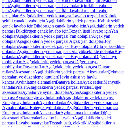
için
Aşağıdakilerin yedek parçası Küçük lavabolar için
Lavabolar
için
Aşağıdakilerin yedek parçası Lavabolar için
İkili lavabolar
için
Aşağıdakilerin yedek parçası İkili lavabolar için
Lavabo
tezgahları
Aşağıdakilerin yedek parçası Lavabo tezgahları
Kabuk
şekilli çanak lavabo için
Aşağıdakilerin yedek parçası Kabuk şekilli
çanak lavabo için
Dikdörtgen çanak lavabo için
Aşağıdakilerin yedek
parçası Dikdörtgen çanak lavabo için
Tezgah üstü lavabo için
Yan
dolaplar
Aşağıdakilerin yedek parçası Yan dolaplar
Alçak yan
dolaplar
Aşağıdakilerin yedek parçası Alçak yan dolaplar
Boy
dolapları
Aşağıdakilerin yedek parçası Boy dolapları
Orta yükseklikte
dolaplar
Aşağıdakilerin yedek parçası Orta yükseklikte dolaplar
Boy
dolapları
Aşağıdakilerin yedek parçası Boy dolapları
Diğer banyo
mobilyaları
Aşağıdakilerin yedek parçası Diğer banyo
mobilyaları
Duvar rafları
Aşağıdakilerin yedek parçası Duvar
rafları
Aksesuarlar
Aşağıdakilerin yedek parçası Aksesuarlar
Çekmece
parçaları ve düzenleme kutuları
Havlu askısı ve havlu
kancası
Aydınlatma elemanları
Batarya kolları
Ayak setleri
Manyetik
tahtalar
Prizler
Aşağıdakilerin yedek parçası Prizler
Diğer
aksesuarlar
Aynalar ve aynalı dolaplar
Ayna
Aşağıdakilerin yedek
parçası Ayna
Entegre aydınlatmalı
Aşağıdakilerin yedek parçası
Entegre aydınlatmalı
Aynalı dolaplar
Aşağıdakilerin yedek parçası
Aynalı dolaplar
Entegre aydınlatmalı
Aşağıdakilerin yedek parçası
Entegre aydınlatmalı
Aksesuarlar
Aydınlatma elemanları
Diğer
aksesuarlar
Bataryalar
Lavabo bataryaları
Aşağıdakilerin yedek
parçası Lavabo bataryaları
Tezgah üstü, elektrikli
Aşağıdakilerin