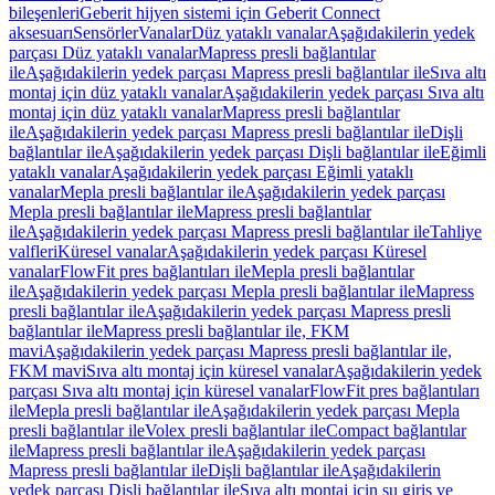
bileşenleri
Geberit hijyen sistemi için Geberit Connect
aksesuarı
Sensörler
Vanalar
Düz yataklı vanalar
Aşağıdakilerin yedek
parçası Düz yataklı vanalar
Mapress presli bağlantılar
ile
Aşağıdakilerin yedek parçası Mapress presli bağlantılar ile
Sıva altı
montaj için düz yataklı vanalar
Aşağıdakilerin yedek parçası Sıva altı
montaj için düz yataklı vanalar
Mapress presli bağlantılar
ile
Aşağıdakilerin yedek parçası Mapress presli bağlantılar ile
Dişli
bağlantılar ile
Aşağıdakilerin yedek parçası Dişli bağlantılar ile
Eğimli
yataklı vanalar
Aşağıdakilerin yedek parçası Eğimli yataklı
vanalar
Mepla presli bağlantılar ile
Aşağıdakilerin yedek parçası
Mepla presli bağlantılar ile
Mapress presli bağlantılar
ile
Aşağıdakilerin yedek parçası Mapress presli bağlantılar ile
Tahliye
valfleri
Küresel vanalar
Aşağıdakilerin yedek parçası Küresel
vanalar
FlowFit pres bağlantıları ile
Mepla presli bağlantılar
ile
Aşağıdakilerin yedek parçası Mepla presli bağlantılar ile
Mapress
presli bağlantılar ile
Aşağıdakilerin yedek parçası Mapress presli
bağlantılar ile
Mapress presli bağlantılar ile, FKM
mavi
Aşağıdakilerin yedek parçası Mapress presli bağlantılar ile,
FKM mavi
Sıva altı montaj için küresel vanalar
Aşağıdakilerin yedek
parçası Sıva altı montaj için küresel vanalar
FlowFit pres bağlantıları
ile
Mepla presli bağlantılar ile
Aşağıdakilerin yedek parçası Mepla
presli bağlantılar ile
Volex presli bağlantılar ile
Compact bağlantılar
ile
Mapress presli bağlantılar ile
Aşağıdakilerin yedek parçası
Mapress presli bağlantılar ile
Dişli bağlantılar ile
Aşağıdakilerin
yedek parçası Dişli bağlantılar ile
Sıva altı montaj için su giriş ve