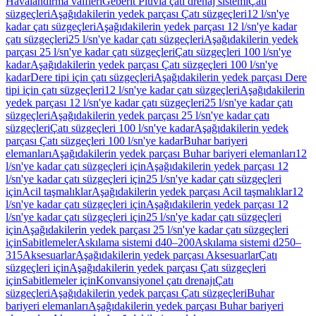
Havalandırma valfleri
Geberit Pluvia çatı drenaj sistemi
Çatı
süzgeçleri
Aşağıdakilerin yedek parçası Çatı süzgeçleri
12 l/sn'ye
kadar çatı süzgeçleri
Aşağıdakilerin yedek parçası 12 l/sn'ye kadar
çatı süzgeçleri
25 l/sn'ye kadar çatı süzgeçleri
Aşağıdakilerin yedek
parçası 25 l/sn'ye kadar çatı süzgeçleri
Çatı süzgeçleri 100 l/sn'ye
kadar
Aşağıdakilerin yedek parçası Çatı süzgeçleri 100 l/sn'ye
kadar
Dere tipi için çatı süzgeçleri
Aşağıdakilerin yedek parçası Dere
tipi için çatı süzgeçleri
12 l/sn'ye kadar çatı süzgeçleri
Aşağıdakilerin
yedek parçası 12 l/sn'ye kadar çatı süzgeçleri
25 l/sn'ye kadar çatı
süzgeçleri
Aşağıdakilerin yedek parçası 25 l/sn'ye kadar çatı
süzgeçleri
Çatı süzgeçleri 100 l/sn'ye kadar
Aşağıdakilerin yedek
parçası Çatı süzgeçleri 100 l/sn'ye kadar
Buhar bariyeri
elemanları
Aşağıdakilerin yedek parçası Buhar bariyeri elemanları
12
l/sn'ye kadar çatı süzgeçleri için
Aşağıdakilerin yedek parçası 12
l/sn'ye kadar çatı süzgeçleri için
25 l/sn'ye kadar çatı süzgeçleri
için
Acil taşmalıklar
Aşağıdakilerin yedek parçası Acil taşmalıklar
12
l/sn'ye kadar çatı süzgeçleri için
Aşağıdakilerin yedek parçası 12
l/sn'ye kadar çatı süzgeçleri için
25 l/sn'ye kadar çatı süzgeçleri
için
Aşağıdakilerin yedek parçası 25 l/sn'ye kadar çatı süzgeçleri
için
Sabitlemeler
Askılama sistemi d40–200
Askılama sistemi d250–
315
Aksesuarlar
Aşağıdakilerin yedek parçası Aksesuarlar
Çatı
süzgeçleri için
Aşağıdakilerin yedek parçası Çatı süzgeçleri
için
Sabitlemeler için
Konvansiyonel çatı drenajı
Çatı
süzgeçleri
Aşağıdakilerin yedek parçası Çatı süzgeçleri
Buhar
bariyeri elemanları
Aşağıdakilerin yedek parçası Buhar bariyeri