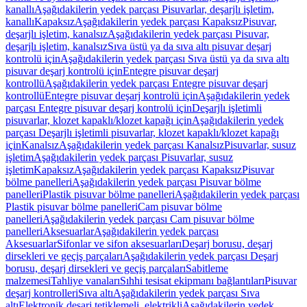
kanallı
Aşağıdakilerin yedek parçası Pisuvarlar, deşarjlı işletim,
kanallı
Kapaksız
Aşağıdakilerin yedek parçası Kapaksız
Pisuvar,
deşarjlı işletim, kanalsız
Aşağıdakilerin yedek parçası Pisuvar,
deşarjlı işletim, kanalsız
Sıva üstü ya da sıva altı pisuvar deşarj
kontrolü için
Aşağıdakilerin yedek parçası Sıva üstü ya da sıva altı
pisuvar deşarj kontrolü için
Entegre pisuvar deşarj
kontrollü
Aşağıdakilerin yedek parçası Entegre pisuvar deşarj
kontrollü
Entegre pisuvar deşarj kontrolü için
Aşağıdakilerin yedek
parçası Entegre pisuvar deşarj kontrolü için
Deşarjlı işletimli
pisuvarlar, klozet kapaklı/klozet kapağı için
Aşağıdakilerin yedek
parçası Deşarjlı işletimli pisuvarlar, klozet kapaklı/klozet kapağı
için
Kanalsız
Aşağıdakilerin yedek parçası Kanalsız
Pisuvarlar, susuz
işletim
Aşağıdakilerin yedek parçası Pisuvarlar, susuz
işletim
Kapaksız
Aşağıdakilerin yedek parçası Kapaksız
Pisuvar
bölme panelleri
Aşağıdakilerin yedek parçası Pisuvar bölme
panelleri
Plastik pisuvar bölme panelleri
Aşağıdakilerin yedek parçası
Plastik pisuvar bölme panelleri
Cam pisuvar bölme
panelleri
Aşağıdakilerin yedek parçası Cam pisuvar bölme
panelleri
Aksesuarlar
Aşağıdakilerin yedek parçası
Aksesuarlar
Sifonlar ve sifon aksesuarları
Deşarj borusu, deşarj
dirsekleri ve geçiş parçaları
Aşağıdakilerin yedek parçası Deşarj
borusu, deşarj dirsekleri ve geçiş parçaları
Sabitleme
malzemesi
Tahliye vanaları
Sıhhi tesisat ekipmanı bağlantıları
Pisuvar
deşarj kontrolleri
Sıva altı
Aşağıdakilerin yedek parçası Sıva
altı
Elektronik deşarj tetiklemeli, elektrikli
Aşağıdakilerin yedek