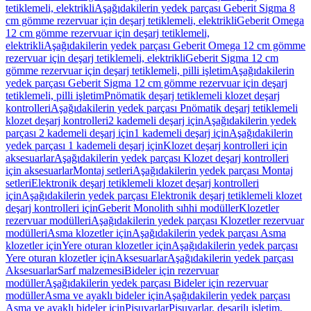
tetiklemeli, elektrikli
Aşağıdakilerin yedek parçası Geberit Sigma 8
cm gömme rezervuar için deşarj tetiklemeli, elektrikli
Geberit Omega
12 cm gömme rezervuar için deşarj tetiklemeli,
elektrikli
Aşağıdakilerin yedek parçası Geberit Omega 12 cm gömme
rezervuar için deşarj tetiklemeli, elektrikli
Geberit Sigma 12 cm
gömme rezervuar için deşarj tetiklemeli, pilli işletim
Aşağıdakilerin
yedek parçası Geberit Sigma 12 cm gömme rezervuar için deşarj
tetiklemeli, pilli işletim
Pnömatik deşarj tetiklemeli klozet deşarj
kontrolleri
Aşağıdakilerin yedek parçası Pnömatik deşarj tetiklemeli
klozet deşarj kontrolleri
2 kademeli deşarj için
Aşağıdakilerin yedek
parçası 2 kademeli deşarj için
1 kademeli deşarj için
Aşağıdakilerin
yedek parçası 1 kademeli deşarj için
Klozet deşarj kontrolleri için
aksesuarlar
Aşağıdakilerin yedek parçası Klozet deşarj kontrolleri
için aksesuarlar
Montaj setleri
Aşağıdakilerin yedek parçası Montaj
setleri
Elektronik deşarj tetiklemeli klozet deşarj kontrolleri
için
Aşağıdakilerin yedek parçası Elektronik deşarj tetiklemeli klozet
deşarj kontrolleri için
Geberit Monolith sıhhi modüller
Klozetler
rezervuar modülleri
Aşağıdakilerin yedek parçası Klozetler rezervuar
modülleri
Asma klozetler için
Aşağıdakilerin yedek parçası Asma
klozetler için
Yere oturan klozetler için
Aşağıdakilerin yedek parçası
Yere oturan klozetler için
Aksesuarlar
Aşağıdakilerin yedek parçası
Aksesuarlar
Sarf malzemesi
Bideler için rezervuar
modüller
Aşağıdakilerin yedek parçası Bideler için rezervuar
modüller
Asma ve ayaklı bideler için
Aşağıdakilerin yedek parçası
Asma ve ayaklı bideler için
Pisuvarlar
Pisuvarlar, deşarjlı işletim,