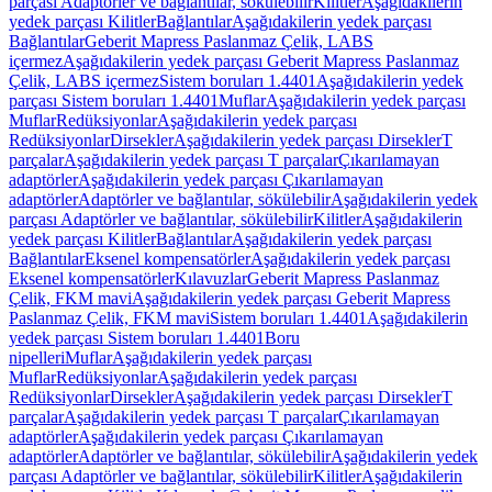
parçası Adaptörler ve bağlantılar, sökülebilir
Kilitler
Aşağıdakilerin
yedek parçası Kilitler
Bağlantılar
Aşağıdakilerin yedek parçası
Bağlantılar
Geberit Mapress Paslanmaz Çelik, LABS
içermez
Aşağıdakilerin yedek parçası Geberit Mapress Paslanmaz
Çelik, LABS içermez
Sistem boruları 1.4401
Aşağıdakilerin yedek
parçası Sistem boruları 1.4401
Muflar
Aşağıdakilerin yedek parçası
Muflar
Redüksiyonlar
Aşağıdakilerin yedek parçası
Redüksiyonlar
Dirsekler
Aşağıdakilerin yedek parçası Dirsekler
T
parçalar
Aşağıdakilerin yedek parçası T parçalar
Çıkarılamayan
adaptörler
Aşağıdakilerin yedek parçası Çıkarılamayan
adaptörler
Adaptörler ve bağlantılar, sökülebilir
Aşağıdakilerin yedek
parçası Adaptörler ve bağlantılar, sökülebilir
Kilitler
Aşağıdakilerin
yedek parçası Kilitler
Bağlantılar
Aşağıdakilerin yedek parçası
Bağlantılar
Eksenel kompensatörler
Aşağıdakilerin yedek parçası
Eksenel kompensatörler
Kılavuzlar
Geberit Mapress Paslanmaz
Çelik, FKM mavi
Aşağıdakilerin yedek parçası Geberit Mapress
Paslanmaz Çelik, FKM mavi
Sistem boruları 1.4401
Aşağıdakilerin
yedek parçası Sistem boruları 1.4401
Boru
nipelleri
Muflar
Aşağıdakilerin yedek parçası
Muflar
Redüksiyonlar
Aşağıdakilerin yedek parçası
Redüksiyonlar
Dirsekler
Aşağıdakilerin yedek parçası Dirsekler
T
parçalar
Aşağıdakilerin yedek parçası T parçalar
Çıkarılamayan
adaptörler
Aşağıdakilerin yedek parçası Çıkarılamayan
adaptörler
Adaptörler ve bağlantılar, sökülebilir
Aşağıdakilerin yedek
parçası Adaptörler ve bağlantılar, sökülebilir
Kilitler
Aşağıdakilerin