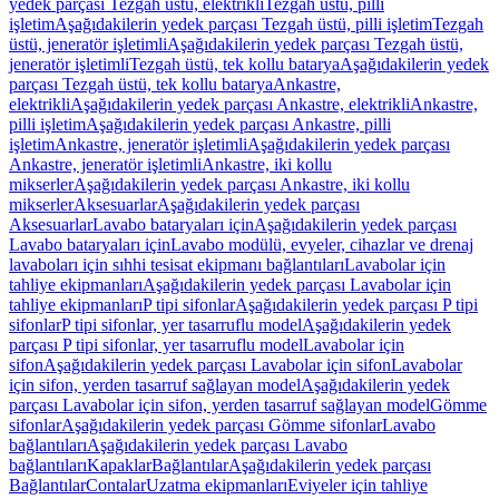
yedek parçası Tezgah üstü, elektrikli
Tezgah üstü, pilli
işletim
Aşağıdakilerin yedek parçası Tezgah üstü, pilli işletim
Tezgah
üstü, jeneratör işletimli
Aşağıdakilerin yedek parçası Tezgah üstü,
jeneratör işletimli
Tezgah üstü, tek kollu batarya
Aşağıdakilerin yedek
parçası Tezgah üstü, tek kollu batarya
Ankastre,
elektrikli
Aşağıdakilerin yedek parçası Ankastre, elektrikli
Ankastre,
pilli işletim
Aşağıdakilerin yedek parçası Ankastre, pilli
işletim
Ankastre, jeneratör işletimli
Aşağıdakilerin yedek parçası
Ankastre, jeneratör işletimli
Ankastre, iki kollu
mikserler
Aşağıdakilerin yedek parçası Ankastre, iki kollu
mikserler
Aksesuarlar
Aşağıdakilerin yedek parçası
Aksesuarlar
Lavabo bataryaları için
Aşağıdakilerin yedek parçası
Lavabo bataryaları için
Lavabo modülü, evyeler, cihazlar ve drenaj
lavaboları için sıhhi tesisat ekipmanı bağlantıları
Lavabolar için
tahliye ekipmanları
Aşağıdakilerin yedek parçası Lavabolar için
tahliye ekipmanları
P tipi sifonlar
Aşağıdakilerin yedek parçası P tipi
sifonlar
P tipi sifonlar, yer tasarruflu model
Aşağıdakilerin yedek
parçası P tipi sifonlar, yer tasarruflu model
Lavabolar için
sifon
Aşağıdakilerin yedek parçası Lavabolar için sifon
Lavabolar
için sifon, yerden tasarruf sağlayan model
Aşağıdakilerin yedek
parçası Lavabolar için sifon, yerden tasarruf sağlayan model
Gömme
sifonlar
Aşağıdakilerin yedek parçası Gömme sifonlar
Lavabo
bağlantıları
Aşağıdakilerin yedek parçası Lavabo
bağlantıları
Kapaklar
Bağlantılar
Aşağıdakilerin yedek parçası
Bağlantılar
Contalar
Uzatma ekipmanları
Eviyeler için tahliye