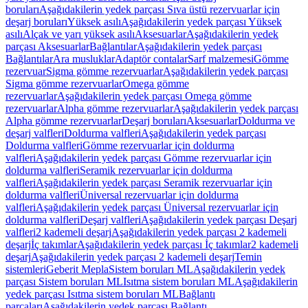
boruları
Aşağıdakilerin yedek parçası Sıva üstü rezervuarlar için
deşarj boruları
Yüksek asılı
Aşağıdakilerin yedek parçası Yüksek
asılı
Alçak ve yarı yüksek asılı
Aksesuarlar
Aşağıdakilerin yedek
parçası Aksesuarlar
Bağlantılar
Aşağıdakilerin yedek parçası
Bağlantılar
Ara musluklar
Adaptör contalar
Sarf malzemesi
Gömme
rezervuar
Sigma gömme rezervuarlar
Aşağıdakilerin yedek parçası
Sigma gömme rezervuarlar
Omega gömme
rezervuarlar
Aşağıdakilerin yedek parçası Omega gömme
rezervuarlar
Alpha gömme rezervuarlar
Aşağıdakilerin yedek parçası
Alpha gömme rezervuarlar
Deşarj boruları
Aksesuarlar
Doldurma ve
deşarj valfleri
Doldurma valfleri
Aşağıdakilerin yedek parçası
Doldurma valfleri
Gömme rezervuarlar için doldurma
valfleri
Aşağıdakilerin yedek parçası Gömme rezervuarlar için
doldurma valfleri
Seramik rezervuarlar için doldurma
valfleri
Aşağıdakilerin yedek parçası Seramik rezervuarlar için
doldurma valfleri
Üniversal rezervuarlar için doldurma
valfleri
Aşağıdakilerin yedek parçası Üniversal rezervuarlar için
doldurma valfleri
Deşarj valfleri
Aşağıdakilerin yedek parçası Deşarj
valfleri
2 kademeli deşarj
Aşağıdakilerin yedek parçası 2 kademeli
deşarj
İç takımlar
Aşağıdakilerin yedek parçası İç takımlar
2 kademeli
deşarj
Aşağıdakilerin yedek parçası 2 kademeli deşarj
Temin
sistemleri
Geberit Mepla
Sistem boruları ML
Aşağıdakilerin yedek
parçası Sistem boruları ML
Isıtma sistem boruları ML
Aşağıdakilerin
yedek parçası Isıtma sistem boruları ML
Bağlantı
parçaları
Aşağıdakilerin yedek parçası Bağlantı