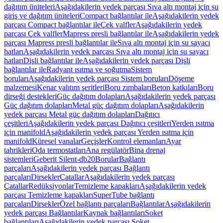
dağıtım üniteleri
Aşağıdakilerin yedek parçası Sıva altı montaj için su
giriş ve dağıtım üniteleri
Compact bağlantılar ile
Aşağıdakilerin yedek
parçası Compact bağlantılar ile
Çek valfler
Aşağıdakilerin yedek
parçası Çek valfler
Mapress presli bağlantılar ile
Aşağıdakilerin yedek
parçası Mapress presli bağlantılar ile
Sıva altı montaj için su sayacı
hatları
Aşağıdakilerin yedek parçası Sıva altı montaj için su sayacı
hatları
Dişli bağlantılar ile
Aşağıdakilerin yedek parçası Dişli
bağlantılar ile
Radyant ısıtma ve soğutma
Sistem
boruları
Aşağıdakilerin yedek parçası Sistem boruları
Döşeme
malzemesi
Kenar yalıtım şeritleri
Boru zımbaları
Beton katkıları
Boru
dirseği destekleri
Güç dağıtım dolapları
Aşağıdakilerin yedek parçası
Güç dağıtım dolapları
Metal güç dağıtım dolapları
Aşağıdakilerin
yedek parçası Metal güç dağıtım dolapları
Dağıtıcı
çeşitleri
Aşağıdakilerin yedek parçası Dağıtıcı çeşitleri
Yerden ısıtma
için manifold
Aşağıdakilerin yedek parçası Yerden ısıtma için
manifold
Küresel vanalar
Geçişler
Kontrol elemanları
Ayar
tahrikleri
Oda termostatları
Ana regülatör
Bina drenaj
sistemleri
Geberit Silent-db20
Borular
Bağlantı
parçaları
Aşağıdakilerin yedek parçası Bağlantı
parçaları
Dirsekler
Çatallar
Aşağıdakilerin yedek parçası
Çatallar
Redüksiyonlar
Temizleme kapakları
Aşağıdakilerin yedek
parçası Temizleme kapakları
SuperTube bağlantı
parçaları
Dirsekler
Özel bağlantı parçaları
Bağlantılar
Aşağıdakilerin
yedek parçası Bağlantılar
Kaynak bağlantıları
Soket
bağlantıları
Aşağıdakilerin yedek parçası Soket