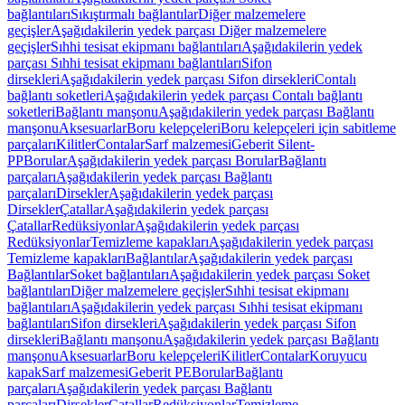
bağlantıları
Sıkıştırmalı bağlantılar
Diğer malzemelere
geçişler
Aşağıdakilerin yedek parçası Diğer malzemelere
geçişler
Sıhhi tesisat ekipmanı bağlantıları
Aşağıdakilerin yedek
parçası Sıhhi tesisat ekipmanı bağlantıları
Sifon
dirsekleri
Aşağıdakilerin yedek parçası Sifon dirsekleri
Contalı
bağlantı soketleri
Aşağıdakilerin yedek parçası Contalı bağlantı
soketleri
Bağlantı manşonu
Aşağıdakilerin yedek parçası Bağlantı
manşonu
Aksesuarlar
Boru kelepçeleri
Boru kelepçeleri için sabitleme
parçaları
Kilitler
Contalar
Sarf malzemesi
Geberit Silent-
PP
Borular
Aşağıdakilerin yedek parçası Borular
Bağlantı
parçaları
Aşağıdakilerin yedek parçası Bağlantı
parçaları
Dirsekler
Aşağıdakilerin yedek parçası
Dirsekler
Çatallar
Aşağıdakilerin yedek parçası
Çatallar
Redüksiyonlar
Aşağıdakilerin yedek parçası
Redüksiyonlar
Temizleme kapakları
Aşağıdakilerin yedek parçası
Temizleme kapakları
Bağlantılar
Aşağıdakilerin yedek parçası
Bağlantılar
Soket bağlantıları
Aşağıdakilerin yedek parçası Soket
bağlantıları
Diğer malzemelere geçişler
Sıhhi tesisat ekipmanı
bağlantıları
Aşağıdakilerin yedek parçası Sıhhi tesisat ekipmanı
bağlantıları
Sifon dirsekleri
Aşağıdakilerin yedek parçası Sifon
dirsekleri
Bağlantı manşonu
Aşağıdakilerin yedek parçası Bağlantı
manşonu
Aksesuarlar
Boru kelepçeleri
Kilitler
Contalar
Koruyucu
kapak
Sarf malzemesi
Geberit PE
Borular
Bağlantı
parçaları
Aşağıdakilerin yedek parçası Bağlantı
parçaları
Dirsekler
Çatallar
Redüksiyonlar
Temizleme