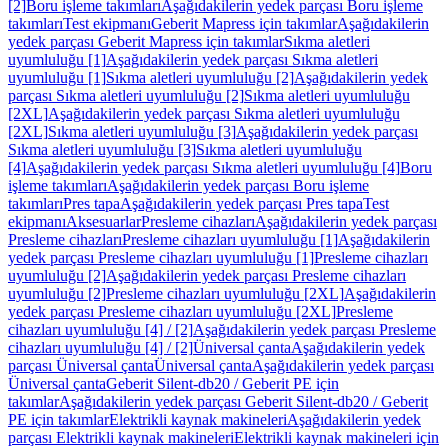
[2]
Boru işleme takımları
Aşağıdakilerin yedek parçası Boru işleme
takımları
Test ekipmanı
Geberit Mapress için takımlar
Aşağıdakilerin
yedek parçası Geberit Mapress için takımlar
Sıkma aletleri
uyumluluğu [1]
Aşağıdakilerin yedek parçası Sıkma aletleri
uyumluluğu [1]
Sıkma aletleri uyumluluğu [2]
Aşağıdakilerin yedek
parçası Sıkma aletleri uyumluluğu [2]
Sıkma aletleri uyumluluğu
[2XL]
Aşağıdakilerin yedek parçası Sıkma aletleri uyumluluğu
[2XL]
Sıkma aletleri uyumluluğu [3]
Aşağıdakilerin yedek parçası
Sıkma aletleri uyumluluğu [3]
Sıkma aletleri uyumluluğu
[4]
Aşağıdakilerin yedek parçası Sıkma aletleri uyumluluğu [4]
Boru
işleme takımları
Aşağıdakilerin yedek parçası Boru işleme
takımları
Pres tapa
Aşağıdakilerin yedek parçası Pres tapa
Test
ekipmanı
Aksesuarlar
Presleme cihazları
Aşağıdakilerin yedek parçası
Presleme cihazları
Presleme cihazları uyumluluğu [1]
Aşağıdakilerin
yedek parçası Presleme cihazları uyumluluğu [1]
Presleme cihazları
uyumluluğu [2]
Aşağıdakilerin yedek parçası Presleme cihazları
uyumluluğu [2]
Presleme cihazları uyumluluğu [2XL]
Aşağıdakilerin
yedek parçası Presleme cihazları uyumluluğu [2XL]
Presleme
cihazları uyumluluğu [4] / [2]
Aşağıdakilerin yedek parçası Presleme
cihazları uyumluluğu [4] / [2]
Üniversal çanta
Aşağıdakilerin yedek
parçası Üniversal çanta
Üniversal çanta
Aşağıdakilerin yedek parçası
Üniversal çanta
Geberit Silent-db20 / Geberit PE için
takımlar
Aşağıdakilerin yedek parçası Geberit Silent-db20 / Geberit
PE için takımlar
Elektrikli kaynak makineleri
Aşağıdakilerin yedek
parçası Elektrikli kaynak makineleri
Elektrikli kaynak makineleri için