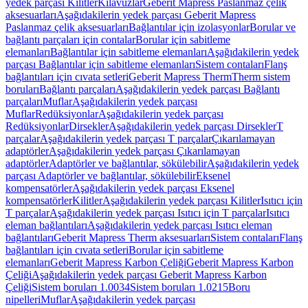
yedek parçası Kilitler
Kılavuzlar
Geberit Mapress Paslanmaz çelik
aksesuarları
Aşağıdakilerin yedek parçası Geberit Mapress
Paslanmaz çelik aksesuarları
Bağlantılar için izolasyonlar
Borular ve
bağlantı parçaları için contalar
Borular için sabitleme
elemanları
Bağlantılar için sabitleme elemanları
Aşağıdakilerin yedek
parçası Bağlantılar için sabitleme elemanları
Sistem contaları
Flanş
bağlantıları için cıvata setleri
Geberit Mapress Therm
Therm sistem
boruları
Bağlantı parçaları
Aşağıdakilerin yedek parçası Bağlantı
parçaları
Muflar
Aşağıdakilerin yedek parçası
Muflar
Redüksiyonlar
Aşağıdakilerin yedek parçası
Redüksiyonlar
Dirsekler
Aşağıdakilerin yedek parçası Dirsekler
T
parçalar
Aşağıdakilerin yedek parçası T parçalar
Çıkarılamayan
adaptörler
Aşağıdakilerin yedek parçası Çıkarılamayan
adaptörler
Adaptörler ve bağlantılar, sökülebilir
Aşağıdakilerin yedek
parçası Adaptörler ve bağlantılar, sökülebilir
Eksenel
kompensatörler
Aşağıdakilerin yedek parçası Eksenel
kompensatörler
Kilitler
Aşağıdakilerin yedek parçası Kilitler
Isıtıcı için
T parçalar
Aşağıdakilerin yedek parçası Isıtıcı için T parçalar
Isıtıcı
eleman bağlantıları
Aşağıdakilerin yedek parçası Isıtıcı eleman
bağlantıları
Geberit Mapress Therm aksesuarları
Sistem contaları
Flanş
bağlantıları için cıvata setleri
Borular için sabitleme
elemanları
Geberit Mapress Karbon Çeliği
Geberit Mapress Karbon
Çeliği
Aşağıdakilerin yedek parçası Geberit Mapress Karbon
Çeliği
Sistem boruları 1.0034
Sistem boruları 1.0215
Boru
nipelleri
Muflar
Aşağıdakilerin yedek parçası