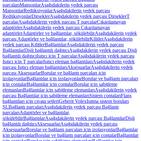
parçaları
Manşonlar
Aşağıdakilerin yedek parçası
Manşonlar
Redüksiyonlar
Aşağıdakilerin yedek parçası
Redüksiyonlar
Dirsekler
Aşağıdakilerin yedek parçası Dirsekler
T
parçalar
Aşağıdakilerin yedek parçası T parçalar
Çıkarılamayan
adaptörler
Aşağıdakilerin yedek parçası Çıkarılamayan
adaptörler
Adaptörler ve bağlantılar, sökülebilir
Aşağıdakilerin yedek
parçası Adaptörler ve bağlantılar, sökülebilir
Kilitler
Aşağıdakilerin
yedek parçası Kilitler
Bağlantılar
Aşağıdakilerin yedek parçası
Bağlantılar
Dişli bağlantılı dağıtıcı
Aşağıdakilerin yedek parçası Dişli
bağlantılı dağıtıcı
Isıtıcı için T parçalar
Aşağıdakilerin yedek parçası
Isıtıcı için T parçalar
Isıtıcı eleman bağlantıları
Aşağıdakilerin yedek
parçası Isıtıcı eleman bağlantıları
Aksesuarlar
Aşağıdakilerin yedek
parçası Aksesuarlar
Borular ve bağlantı parçaları için
izolasyonlar
Bağlantılar için izolasyonlar
Borular ve bağlantı parçaları
için contalar
Bağlantılar için contalar
Borular için sabitleme
elemanları
Bağlantılar için sabitleme elemanları
Aşağıdakilerin yedek
parçası Bağlantılar için sabitleme elemanları
Sistem contaları
Flanş
bağlantıları için cıvata setleri
Geberit Volex
Isıtma sistem boruları
SL
Bağlantı parçaları
Aşağıdakilerin yedek parçası Bağlantı
parçaları
Adaptörler ve bağlantılar,
sökülebilir
Bağlantılar
Aşağıdakilerin yedek parçası Bağlantılar
Dişli
bağlantılı dağıtıcı
Aksesuarlar
Aşağıdakilerin yedek parçası
Aksesuarlar
Borular ve bağlantı parçaları için izolasyonlar
Bağlantılar
için izolasyonlar
Borular ve bağlantı parçaları için contalar
Bağlantılar
için contalar
Borular için sabitleme elemanları
Bağlantılar için