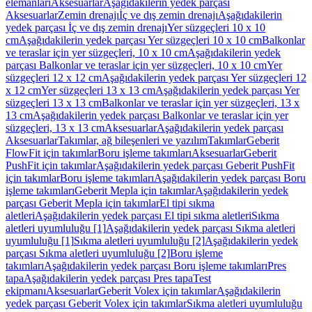
elemanları
Aksesuarlar
Aşağıdakilerin yedek parçası
Aksesuarlar
Zemin drenajı
İç ve dış zemin drenajı
Aşağıdakilerin
yedek parçası İç ve dış zemin drenajı
Yer süzgeçleri 10 x 10
cm
Aşağıdakilerin yedek parçası Yer süzgeçleri 10 x 10 cm
Balkonlar
ve teraslar için yer süzgeçleri, 10 x 10 cm
Aşağıdakilerin yedek
parçası Balkonlar ve teraslar için yer süzgeçleri, 10 x 10 cm
Yer
süzgeçleri 12 x 12 cm
Aşağıdakilerin yedek parçası Yer süzgeçleri 12
x 12 cm
Yer süzgeçleri 13 x 13 cm
Aşağıdakilerin yedek parçası Yer
süzgeçleri 13 x 13 cm
Balkonlar ve teraslar için yer süzgeçleri, 13 x
13 cm
Aşağıdakilerin yedek parçası Balkonlar ve teraslar için yer
süzgeçleri, 13 x 13 cm
Aksesuarlar
Aşağıdakilerin yedek parçası
Aksesuarlar
Takımlar, ağ bileşenleri ve yazılım
Takımlar
Geberit
FlowFit için takımlar
Boru işleme takımları
Aksesuarlar
Geberit
PushFit için takımlar
Aşağıdakilerin yedek parçası Geberit PushFit
için takımlar
Boru işleme takımları
Aşağıdakilerin yedek parçası Boru
işleme takımları
Geberit Mepla için takımlar
Aşağıdakilerin yedek
parçası Geberit Mepla için takımlar
El tipi sıkma
aletleri
Aşağıdakilerin yedek parçası El tipi sıkma aletleri
Sıkma
aletleri uyumluluğu [1]
Aşağıdakilerin yedek parçası Sıkma aletleri
uyumluluğu [1]
Sıkma aletleri uyumluluğu [2]
Aşağıdakilerin yedek
parçası Sıkma aletleri uyumluluğu [2]
Boru işleme
takımları
Aşağıdakilerin yedek parçası Boru işleme takımları
Pres
tapa
Aşağıdakilerin yedek parçası Pres tapa
Test
ekipmanı
Aksesuarlar
Geberit Volex için takımlar
Aşağıdakilerin
yedek parçası Geberit Volex için takımlar
Sıkma aletleri uyumluluğu