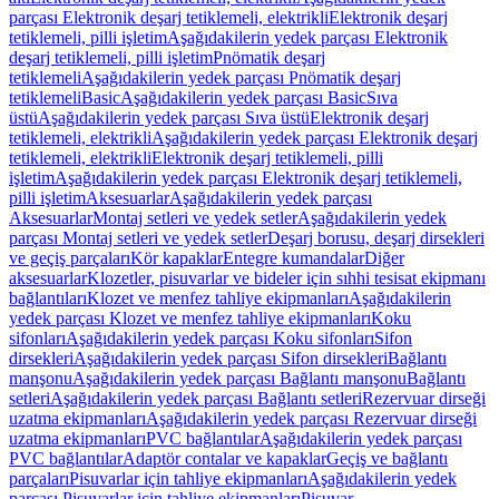
parçası Elektronik deşarj tetiklemeli, elektrikli
Elektronik deşarj
tetiklemeli, pilli işletim
Aşağıdakilerin yedek parçası Elektronik
deşarj tetiklemeli, pilli işletim
Pnömatik deşarj
tetiklemeli
Aşağıdakilerin yedek parçası Pnömatik deşarj
tetiklemeli
Basic
Aşağıdakilerin yedek parçası Basic
Sıva
üstü
Aşağıdakilerin yedek parçası Sıva üstü
Elektronik deşarj
tetiklemeli, elektrikli
Aşağıdakilerin yedek parçası Elektronik deşarj
tetiklemeli, elektrikli
Elektronik deşarj tetiklemeli, pilli
işletim
Aşağıdakilerin yedek parçası Elektronik deşarj tetiklemeli,
pilli işletim
Aksesuarlar
Aşağıdakilerin yedek parçası
Aksesuarlar
Montaj setleri ve yedek setler
Aşağıdakilerin yedek
parçası Montaj setleri ve yedek setler
Deşarj borusu, deşarj dirsekleri
ve geçiş parçaları
Kör kapaklar
Entegre kumandalar
Diğer
aksesuarlar
Klozetler, pisuvarlar ve bideler için sıhhi tesisat ekipmanı
bağlantıları
Klozet ve menfez tahliye ekipmanları
Aşağıdakilerin
yedek parçası Klozet ve menfez tahliye ekipmanları
Koku
sifonları
Aşağıdakilerin yedek parçası Koku sifonları
Sifon
dirsekleri
Aşağıdakilerin yedek parçası Sifon dirsekleri
Bağlantı
manşonu
Aşağıdakilerin yedek parçası Bağlantı manşonu
Bağlantı
setleri
Aşağıdakilerin yedek parçası Bağlantı setleri
Rezervuar dirseği
uzatma ekipmanları
Aşağıdakilerin yedek parçası Rezervuar dirseği
uzatma ekipmanları
PVC bağlantılar
Aşağıdakilerin yedek parçası
PVC bağlantılar
Adaptör contalar ve kapaklar
Geçiş ve bağlantı
parçaları
Pisuvarlar için tahliye ekipmanları
Aşağıdakilerin yedek
parçası Pisuvarlar için tahliye ekipmanları
Pisuvar