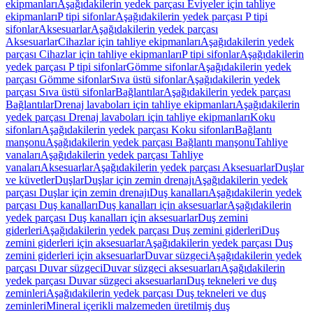
ekipmanları
Aşağıdakilerin yedek parçası Eviyeler için tahliye
ekipmanları
P tipi sifonlar
Aşağıdakilerin yedek parçası P tipi
sifonlar
Aksesuarlar
Aşağıdakilerin yedek parçası
Aksesuarlar
Cihazlar için tahliye ekipmanları
Aşağıdakilerin yedek
parçası Cihazlar için tahliye ekipmanları
P tipi sifonlar
Aşağıdakilerin
yedek parçası P tipi sifonlar
Gömme sifonlar
Aşağıdakilerin yedek
parçası Gömme sifonlar
Sıva üstü sifonlar
Aşağıdakilerin yedek
parçası Sıva üstü sifonlar
Bağlantılar
Aşağıdakilerin yedek parçası
Bağlantılar
Drenaj lavaboları için tahliye ekipmanları
Aşağıdakilerin
yedek parçası Drenaj lavaboları için tahliye ekipmanları
Koku
sifonları
Aşağıdakilerin yedek parçası Koku sifonları
Bağlantı
manşonu
Aşağıdakilerin yedek parçası Bağlantı manşonu
Tahliye
vanaları
Aşağıdakilerin yedek parçası Tahliye
vanaları
Aksesuarlar
Aşağıdakilerin yedek parçası Aksesuarlar
Duşlar
ve küvetler
Duşlar
Duşlar için zemin drenajı
Aşağıdakilerin yedek
parçası Duşlar için zemin drenajı
Duş kanalları
Aşağıdakilerin yedek
parçası Duş kanalları
Duş kanalları için aksesuarlar
Aşağıdakilerin
yedek parçası Duş kanalları için aksesuarlar
Duş zemini
giderleri
Aşağıdakilerin yedek parçası Duş zemini giderleri
Duş
zemini giderleri için aksesuarlar
Aşağıdakilerin yedek parçası Duş
zemini giderleri için aksesuarlar
Duvar süzgeci
Aşağıdakilerin yedek
parçası Duvar süzgeci
Duvar süzgeci aksesuarları
Aşağıdakilerin
yedek parçası Duvar süzgeci aksesuarları
Duş tekneleri ve duş
zeminleri
Aşağıdakilerin yedek parçası Duş tekneleri ve duş
zeminleri
Mineral içerikli malzemeden üretilmiş duş