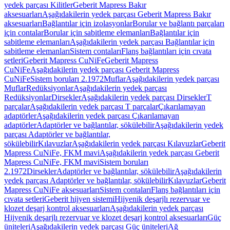
yedek parçası Kilitler
Geberit Mapress Bakır
aksesuarları
Aşağıdakilerin yedek parçası Geberit Mapress Bakır
aksesuarları
Bağlantılar için izolasyonlar
Borular ve bağlantı parçaları
için contalar
Borular için sabitleme elemanları
Bağlantılar için
sabitleme elemanları
Aşağıdakilerin yedek parçası Bağlantılar için
sabitleme elemanları
Sistem contaları
Flanş bağlantıları için cıvata
setleri
Geberit Mapress CuNiFe
Geberit Mapress
CuNiFe
Aşağıdakilerin yedek parçası Geberit Mapress
CuNiFe
Sistem boruları 2.1972
Muflar
Aşağıdakilerin yedek parçası
Muflar
Redüksiyonlar
Aşağıdakilerin yedek parçası
Redüksiyonlar
Dirsekler
Aşağıdakilerin yedek parçası Dirsekler
T
parçalar
Aşağıdakilerin yedek parçası T parçalar
Çıkarılamayan
adaptörler
Aşağıdakilerin yedek parçası Çıkarılamayan
adaptörler
Adaptörler ve bağlantılar, sökülebilir
Aşağıdakilerin yedek
parçası Adaptörler ve bağlantılar,
sökülebilir
Kılavuzlar
Aşağıdakilerin yedek parçası Kılavuzlar
Geberit
Mapress CuNiFe, FKM mavi
Aşağıdakilerin yedek parçası Geberit
Mapress CuNiFe, FKM mavi
Sistem boruları
2.1972
Dirsekler
Adaptörler ve bağlantılar, sökülebilir
Aşağıdakilerin
yedek parçası Adaptörler ve bağlantılar, sökülebilir
Kılavuzlar
Geberit
Mapress CuNiFe aksesuarları
Sistem contaları
Flanş bağlantıları için
cıvata setleri
Geberit hijyen sistemi
Hijyenik deşarjlı rezervuar ve
klozet deşarj kontrol aksesuarları
Aşağıdakilerin yedek parçası
Hijyenik deşarjlı rezervuar ve klozet deşarj kontrol aksesuarları
Güç
üniteleri
Aşağıdakilerin yedek parçası Güç üniteleri
Ağ