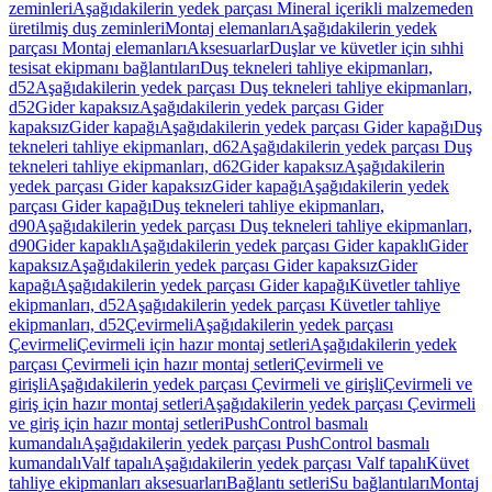
zeminleri
Aşağıdakilerin yedek parçası Mineral içerikli malzemeden
üretilmiş duş zeminleri
Montaj elemanları
Aşağıdakilerin yedek
parçası Montaj elemanları
Aksesuarlar
Duşlar ve küvetler için sıhhi
tesisat ekipmanı bağlantıları
Duş tekneleri tahliye ekipmanları,
d52
Aşağıdakilerin yedek parçası Duş tekneleri tahliye ekipmanları,
d52
Gider kapaksız
Aşağıdakilerin yedek parçası Gider
kapaksız
Gider kapağı
Aşağıdakilerin yedek parçası Gider kapağı
Duş
tekneleri tahliye ekipmanları, d62
Aşağıdakilerin yedek parçası Duş
tekneleri tahliye ekipmanları, d62
Gider kapaksız
Aşağıdakilerin
yedek parçası Gider kapaksız
Gider kapağı
Aşağıdakilerin yedek
parçası Gider kapağı
Duş tekneleri tahliye ekipmanları,
d90
Aşağıdakilerin yedek parçası Duş tekneleri tahliye ekipmanları,
d90
Gider kapaklı
Aşağıdakilerin yedek parçası Gider kapaklı
Gider
kapaksız
Aşağıdakilerin yedek parçası Gider kapaksız
Gider
kapağı
Aşağıdakilerin yedek parçası Gider kapağı
Küvetler tahliye
ekipmanları, d52
Aşağıdakilerin yedek parçası Küvetler tahliye
ekipmanları, d52
Çevirmeli
Aşağıdakilerin yedek parçası
Çevirmeli
Çevirmeli için hazır montaj setleri
Aşağıdakilerin yedek
parçası Çevirmeli için hazır montaj setleri
Çevirmeli ve
girişli
Aşağıdakilerin yedek parçası Çevirmeli ve girişli
Çevirmeli ve
giriş için hazır montaj setleri
Aşağıdakilerin yedek parçası Çevirmeli
ve giriş için hazır montaj setleri
PushControl basmalı
kumandalı
Aşağıdakilerin yedek parçası PushControl basmalı
kumandalı
Valf tapalı
Aşağıdakilerin yedek parçası Valf tapalı
Küvet
tahliye ekipmanları aksesuarları
Bağlantı setleri
Su bağlantıları
Montaj