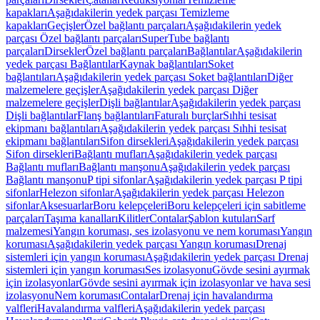
kapakları
Aşağıdakilerin yedek parçası Temizleme
kapakları
Geçişler
Özel bağlantı parçaları
Aşağıdakilerin yedek
parçası Özel bağlantı parçaları
SuperTube bağlantı
parçaları
Dirsekler
Özel bağlantı parçaları
Bağlantılar
Aşağıdakilerin
yedek parçası Bağlantılar
Kaynak bağlantıları
Soket
bağlantıları
Aşağıdakilerin yedek parçası Soket bağlantıları
Diğer
malzemelere geçişler
Aşağıdakilerin yedek parçası Diğer
malzemelere geçişler
Dişli bağlantılar
Aşağıdakilerin yedek parçası
Dişli bağlantılar
Flanş bağlantıları
Faturalı burçlar
Sıhhi tesisat
ekipmanı bağlantıları
Aşağıdakilerin yedek parçası Sıhhi tesisat
ekipmanı bağlantıları
Sifon dirsekleri
Aşağıdakilerin yedek parçası
Sifon dirsekleri
Bağlantı mufları
Aşağıdakilerin yedek parçası
Bağlantı mufları
Bağlantı manşonu
Aşağıdakilerin yedek parçası
Bağlantı manşonu
P tipi sifonlar
Aşağıdakilerin yedek parçası P tipi
sifonlar
Helezon sifonlar
Aşağıdakilerin yedek parçası Helezon
sifonlar
Aksesuarlar
Boru kelepçeleri
Boru kelepçeleri için sabitleme
parçaları
Taşıma kanalları
Kilitler
Contalar
Şablon kutuları
Sarf
malzemesi
Yangın koruması, ses izolasyonu ve nem koruması
Yangın
koruması
Aşağıdakilerin yedek parçası Yangın koruması
Drenaj
sistemleri için yangın koruması
Aşağıdakilerin yedek parçası Drenaj
sistemleri için yangın koruması
Ses izolasyonu
Gövde sesini ayırmak
için izolasyonlar
Gövde sesini ayırmak için izolasyonlar ve hava sesi
izolasyonu
Nem koruması
Contalar
Drenaj için havalandırma
valfleri
Havalandırma valfleri
Aşağıdakilerin yedek parçası