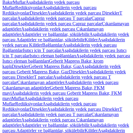
Bakır
Muflar
Aşağıdakilerin yedek parçası
Muflar
Redüksiyonlar
Aşağıdakilerin yedek parçası
Redüksiyonlar
Dirsekler
Aşağıdakilerin yedek parçası Dirsekler
T
parçalar
Aşağıdakilerin yedek parçası T parçalar
Çapraz
parçalar
Aşağıdakilerin yedek parçası Çapraz parçalar
Çıkarılamayan
adaptörler
Aşağıdakilerin yedek parçası Çıkarılamayan
adaptörler
Adaptörler ve bağlantılar, sökülebilir
Aşağıdakilerin yedek
parçası Adaptörler ve bağlantılar, sökülebilir
Kilitler
Aşağıdakilerin
yedek parçası Kilitler
Bağlantılar
Aşağıdakilerin yedek parçası
Bağlantılar
Isıtıcı için T parçalar
Aşağıdakilerin yedek parçası Isıtıcı
için T parçalar
Isıtıcı eleman bağlantıları
Aşağıdakilerin yedek parçası
Isıtıcı eleman bağlantıları
Geberit Mapress Bakır, krom
kaplı
Dirsekler
Geberit Mapress Bakır, Gaz
Aşağıdakilerin yedek
parçası Geberit Mapress Bakır, Gaz
Dirsekler
Aşağıdakilerin yedek
parçası Dirsekler
T parçalar
Aşağıdakilerin yedek parçası T
parçalar
Çıkarılamayan adaptörler
Aşağıdakilerin yedek parçası
Çıkarılamayan adaptörler
Geberit Mapress Bakır, FKM
mavi
Aşağıdakilerin yedek parçası Geberit Mapress Bakır, FKM
mavi
Muflar
Aşağıdakilerin yedek parçası
Muflar
Redüksiyonlar
Aşağıdakilerin yedek parçası
Redüksiyonlar
Dirsekler
Aşağıdakilerin yedek parçası Dirsekler
T
parçalar
Aşağıdakilerin yedek parçası T parçalar
Çıkarılamayan
adaptörler
Aşağıdakilerin yedek parçası Çıkarılamayan
adaptörler
Adaptörler ve bağlantılar, sökülebilir
Aşağıdakilerin yedek
parçası Adaptörler ve bağlantılar, sökülebilir
Kilitler
Aşağıdakilerin