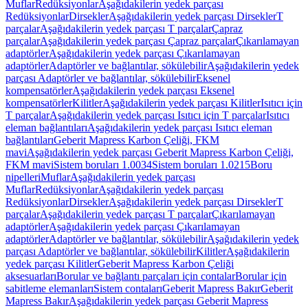
Muflar
Redüksiyonlar
Aşağıdakilerin yedek parçası
Redüksiyonlar
Dirsekler
Aşağıdakilerin yedek parçası Dirsekler
T
parçalar
Aşağıdakilerin yedek parçası T parçalar
Çapraz
parçalar
Aşağıdakilerin yedek parçası Çapraz parçalar
Çıkarılamayan
adaptörler
Aşağıdakilerin yedek parçası Çıkarılamayan
adaptörler
Adaptörler ve bağlantılar, sökülebilir
Aşağıdakilerin yedek
parçası Adaptörler ve bağlantılar, sökülebilir
Eksenel
kompensatörler
Aşağıdakilerin yedek parçası Eksenel
kompensatörler
Kilitler
Aşağıdakilerin yedek parçası Kilitler
Isıtıcı için
T parçalar
Aşağıdakilerin yedek parçası Isıtıcı için T parçalar
Isıtıcı
eleman bağlantıları
Aşağıdakilerin yedek parçası Isıtıcı eleman
bağlantıları
Geberit Mapress Karbon Çeliği, FKM
mavi
Aşağıdakilerin yedek parçası Geberit Mapress Karbon Çeliği,
FKM mavi
Sistem boruları 1.0034
Sistem boruları 1.0215
Boru
nipelleri
Muflar
Aşağıdakilerin yedek parçası
Muflar
Redüksiyonlar
Aşağıdakilerin yedek parçası
Redüksiyonlar
Dirsekler
Aşağıdakilerin yedek parçası Dirsekler
T
parçalar
Aşağıdakilerin yedek parçası T parçalar
Çıkarılamayan
adaptörler
Aşağıdakilerin yedek parçası Çıkarılamayan
adaptörler
Adaptörler ve bağlantılar, sökülebilir
Aşağıdakilerin yedek
parçası Adaptörler ve bağlantılar, sökülebilir
Kilitler
Aşağıdakilerin
yedek parçası Kilitler
Geberit Mapress Karbon Çeliği
aksesuarları
Borular ve bağlantı parçaları için contalar
Borular için
sabitleme elemanları
Sistem contaları
Geberit Mapress Bakır
Geberit
Mapress Bakır
Aşağıdakilerin yedek parçası Geberit Mapress